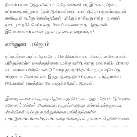
நீங்கள் பயன்படுத்த விரும்பும் அதே கண்ணியம், இரக்கம், அன்பு,
மரியாதை மற்றும் சாந்தம் ஆகியவற்றைப் பயன்படுத்தி மற்றவர்களுடன்
கனிவுடன் நடந்து கொள்ளுங்கள். புரிந்துகொள்வது எளிது; ஆனால்
நடைமுறையில் செய்யவது மிகவும் கடினமானது . இதுதான்
இயேசுவானவர் வணைந்த வாழ்க்கை முறையாகும் !
என்னுடைய ஜெபம்
சர்வவல்லமையுள்ள தேவனே , சில விஷயங்களை மிகவும் எளிமையாகப்
புரிந்துகொள்ள வைத்ததற்காக உமக்கு நன்றி. எனது உறவுகளில் "பிரதான
கட்டளையை மேற்கொண்டு " வாழ முயற்சிக்கும்போது தயவுசெய்து
உம்முடைய அன்பால் என் இருதயத்தை நிரப்பியருளும் . கர்த்தராகிய
இயேசுவின் நாமத்தினாலே ஜெபிக்கிறேன். ஆமென்.
இன்றைக்கான வார்த்தை அதின் கருப்பொருள் மற்றும் ஜெபம் ஆகியவை
சகோதரர் பில்வேர் அவர்களால் எழுதப்படுகிறது. நீங்கள் உங்களுடைய
கேள்விகள் அல்லது கருத்துக்களை பகிர்ந்துகொள்ள
help@verseoftheday.com என்ற மின்னஞ்சல் மூலமாக தெரிவிக்கலாம்.
கருத்து