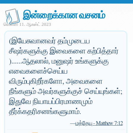
இன்றைக்கான வசனம்
வெள்ளி 11. ஆகஸ்ட் 2023
(இயேசுவானவர் தம்முடைய
சீஷர்களுக்கு இவைகளை கற்பித்தார்
)......ஆதலால், மனுஷர் உங்களுக்கு
எவைகளைச்செய்ய
விரும்புகிறீர்களோ, அவைகளை
நீங்களும் அவர்களுக்குச் செய்யுங்கள்;
இதுவே நியாயப்பிரமாணமும்
தீர்க்கதரிசனங்களுமாம்.
—
மத்தேயு - Matthew 7:12