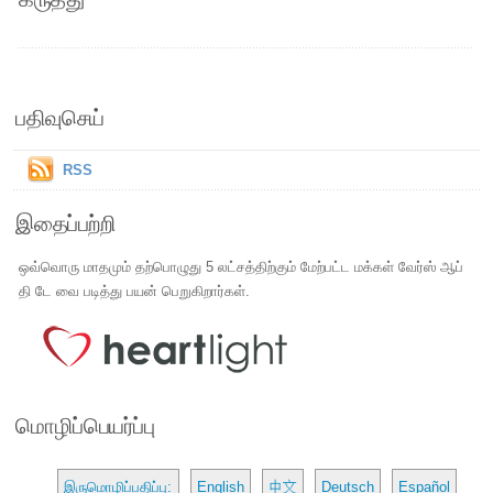
பதிவுசெய்
RSS
இதைப்பற்றி
ஒவ்வொரு மாதமும் தற்பொழுது 5 லட்சத்திற்கும் மேற்பட்ட மக்கள் வேர்ஸ் ஆப்
தி டே வை படித்து பயன் பெறுகிறார்கள்.
மொழிப்பெயர்ப்பு
இருமொழிப்பதிப்பு:
English
中文
Deutsch
Español