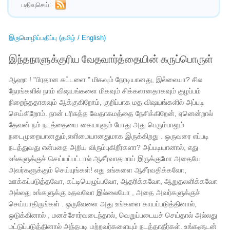
பதிவுசெய்:
இருமொழிப்பதிப்பு (தமிழ் / English)
இந்தநாளுக்குரிய வேதவார்த்தையின் கருப்பொருள்
ஆஹா ! "பிரதான கட்டளை " மிகவும் நேரடியானது, இல்லையா? சில
நேரங்களில் நாம் விஷயங்களை மிகவும் சிக்கலானதாகவும் குழப்பம்
நிறைந்ததாகவும் ஆக்குகிறோம், குறிப்பாக மத விஷயங்களில் அப்படி
செய்கிறோம். நான் பரிசுத்த வேதாகமத்தை நேசிக்கிறேன், ஏனென்றால்
தேவன் நம் நடத்தையை கையாளும் போது அது பெரும்பாலும்
நடைமுறையானதும்,எளிமையானதுமாக இருக்கிறது . ஒருவரை எப்படி
நடத்துவது என்பதை அறிய விரும்புகிறீர்களா? அப்படியானால், எது
உங்களுக்குச் செய்யப்பட்டால் ஆசீர்வாதமாய் இருக்குமோ அதையே
அவர்களுக்கும் செய்யுங்கள்! எது உங்களை ஆசீர்வதிக்கவோ,
ஊக்கப்படுத்தவோ, கட்டியெழுப்பவோ, ஆதரிக்கவோ, ஆறுதலளிக்கவோ
அல்லது உங்களுக்கு உதவவோ இல்லையோ , அதை அவர்களுக்குச்
செய்யாதிருங்கள் . ஒருவேளை அது உங்களை காயப்படுத்தினால்,
ஒடுக்கினால் , மனச்சோர்வடைந்தால், வெறுப்படையச் செய்தால் அல்லது
மட்டுப்படுத்தினால் அந்தபடி மற்றவர்களையும் நடத்தாதீர்கள். உங்களுடன்