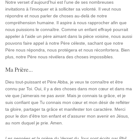
Notre verset d'aujourd'hui est l'une de ses nombreuses
invitations à l'invoquer et à solliciter sa volonté. Il veut nous
répondre et nous parler de choses au-delà de notre
compréhension humaine. Il aspire à nous rapprocher afin que
nous puissions le connaître. Comme un enfant effrayé pourrait
appeler à l'aide un père aimant dans la pièce voisine, nous aussi
pouvons faire appel à notre Père céleste, sachant que notre
Père nous répondra, nous protégera et nous réconfortera. Bien
plus, notre Père nous révélera des choses impossibles.
Ma Prière...
Dieu tout-puissant et Père Abba, je veux te connaître et être
connu par Toi. Oui, il y a des choses dans mon cœur et dans ma
vie que j'aimerais ne pas avoir. Mais je connais ta grâce, et je
suis confiant que Tu connais mon cœur et mon désir de refléter
ta gloire, partager ta grâce et manifester ton caractère. Merci
pour le don d'être ton enfant et d'assurer mon avenir en Jésus,
au nom duquel je prie. Amen.
Les pensées et la prière du Verset du Jour sont écrits par Phil