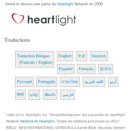
Steed et devenu une partie du
Heartlight
Network en 2000.
Traductions
Traduction Bilingue:
English
中文
Deutsch
(Français / English)
Español
Français
한국어
Русский
Português
ภาษาไทย
اللغة العربية
اُردو
हिन्दी
தமிழ்
తెలుగు
فارسی
1998-2019, Heartlight, Inc. "Verseoftheday.com" est une partie du Heartlight
Network (
Network de Hearlight
). Toutes les citations sont prises du HOLY
BIBLE , NEW INTERNATIONAL VERSION (La Sainte Bible, Nouveau Version