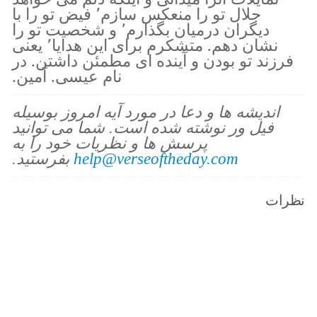
جلال تو را منعکس سازم٬ فیض تو را با
دیگران درمیان بگذارم٬ و شخصیت تو را
نشان دهم. متشکرم برای این هدایا٬ یعنی
فرزند تو بودن و آینده ای مطمئن داشتن. در
نام عیسی. آمین.
اندیشه ها و دعا در مورد آیه امروز بوسیله
فیل ور نوشته شده است. شما می توانید
پرسش ها و نظریات خود را به
help@verseoftheday.com
بفرستید.
نظرات