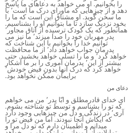
را بخوانیم. او می خواهد به دعاهای ما پاسخ
دهد و از چیزهایی که ماورای درک ما است٬ با
ما سخن گوید. او مشتاق این است که ما را
بخود نزدیک سازد تا ما بتوانیم او را بشناسیم.
همانطور که یک کودک ترسیده از اتاق مجاور٬
پدر مهربان خود را صدا میزند٬ ما نیز می
توانیم خدا را بخوانیم با این شناخت که
پدرمان جواب خواهد داد٬ از ما محافظت
خواهد کرد٬ و ما را تسلی خواهد بخشید. حتی
بیشتر از این٬ پدرمان اموری را بر ما آشکار
خواهد کرد که درک آنها بدون فیض خودش٬
برایمان ممکن نخواهد بود.
دعای من
ای خدای قادرمطلق و ابّا پدر٬ من می خواهم
که تو را بشناسم و توسط تو شناخته بشوم.
آری٬ در زندگی و دل من چیزهایی وجود دارد
که ایکاش آنجا نبودند. اما من فیض تو را
میدانم و اطمینان دارم که تو دل مرا و
تمایلات آنرا میدانی و اینکه دلم می خواهد