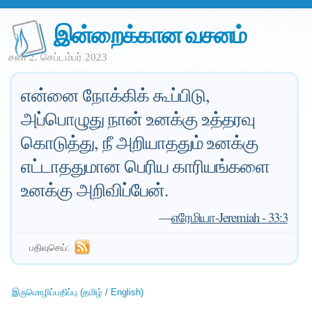
இன்றைக்கான வசனம்
சனி 2. செப்டம்பர் 2023
என்னை நோக்கிக் கூப்பிடு,
அப்பொழுது நான் உனக்கு உத்தரவு
கொடுத்து, நீ அறியாததும் உனக்கு
எட்டாததுமான பெரிய காரியங்களை
உனக்கு அறிவிப்பேன்.
—
எரேமியா-Jeremiah - 33:3
பதிவுசெய்:
இருமொழிப்பதிப்பு (தமிழ் / English)