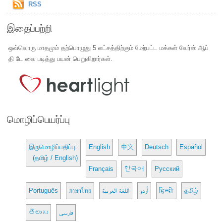
RSS
இதைப்பற்றி
ஒவ்வொரு மாதமும் தற்பொழுது 5 லட்சத்திற்கும் மேற்பட்ட மக்கள் வேர்ஸ் ஆப்
தி டே வை படித்து பயன் பெறுகிறார்கள்.
மொழிப்பெயர்ப்பு
இருமொழிப்பதிப்பு:
English
中文
Deutsch
Español
(தமிழ் / English)
Français
한국어
Русский
Português
ภาษาไทย
اللغة العربية
اُردو
हिन्दी
தமிழ்
తెలుగు
فارسی