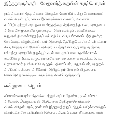
இந்தநாளுக்குரிய வேதவார்த்தையின் கருப்பொருள்
நாம் அவரைத் தேடி அவரை அழைக்க வேண்டும் என்று தேவனானவர்
விரும்புகிறார். நம்முடைய இன்றைக்கான வசனம், அவரைக்
கூப்பிடுவதற்கும் அவருடைய சித்தத்தை தேடுவதற்குமான, அவருடைய
அநேக அழைப்புகளில் ஒன்றாகும். அவர் நமக்குப் பதிலளிக்கவும்,
மனுஷன் நினைக்கிறதற்கும் அப்பாற்பட்ட விஷயங்களைப் பற்றி நமக்கு
சொல்லவும் விரும்புகிறார். நாம் அவரைத் தெரிந்துகொள்ள அவர் நம்மை
கிட்டிசேர்ந்து வர ஆசைப்படுகிறார். பயந்துபோன ஒரு சிறு குழந்தை
பக்கத்து அறையில் இருக்கும் அன்பான தகப்பனை உதவிக்காகக்
கூப்பிடுவது போல, நாமும் நம் பரலோகத் தகப்பனைக் கூப்பிடலாம், நம்
பிதாவானவர் நமக்கு எப்பொழுதும் பதிலளிப்பார், பாதுகாப்பார், ஆறுதல்
அளிப்பார் என்பதை அறிவோம். அதிலும் நம் பிதா தம் கிருபையை
கொண்டு நம்மால் முடியாதவற்றை வெளிப்படுத்துவார்.
என்னுடைய ஜெபம்
சர்வவல்லமையுள்ள தேவனே மற்றும் அப்பா பிதாவே , நான் உம்மை
அறியவும், இன்னுமாய் நீர் அடியேனை அறிந்துக்கொள்ளவும்
விரும்புகிறேன். ஆம், நான் என் இருதயத்திலும் மற்றும் வாழ்க்கையிலும்
விரும்புகிற சில காரியங்கள் இல்லை . ஆனால் உனது கிருபையை நான்