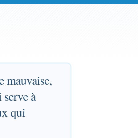
le mauvaise,
i serve à
ux qui