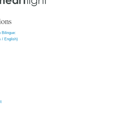
ions
 Bilingue:
 / English)
ال