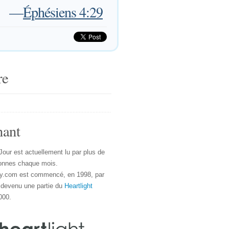
—
Éphésiens 4:29
re
nant
Jour est actuellement lu par plus de
onnes chaque mois.
y.com est commencé, en 1998, par
 devenu une partie du
Heartlight
000.