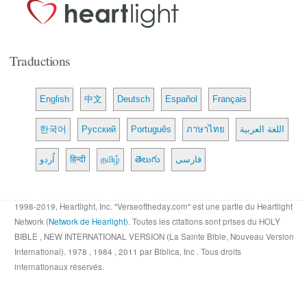
Traductions
English
中文
Deutsch
Español
Français
한국어
Русский
Português
ภาษาไทย
اللغة العربية
اُردو
हिन्दी
தமிழ்
తెలుగు
فارسی
1998-2019, Heartlight, Inc. "Verseoftheday.com" est une partie du Heartlight
Network (
Network de Hearlight
). Toutes les citations sont prises du HOLY
BIBLE , NEW INTERNATIONAL VERSION (La Sainte Bible, Nouveau Version
International). 1978 , 1984 , 2011 par Biblica, Inc . Tous droits
internationaux réservés.