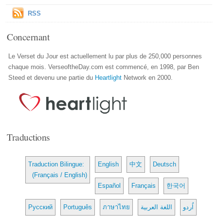
RSS
Concernant
Le Verset du Jour est actuellement lu par plus de 250,000 personnes
chaque mois. VerseoftheDay.com est commencé, en 1998, par Ben
Steed et devenu une partie du
Heartlight
Network en 2000.
Traductions
Traduction Bilingue:
English
中文
Deutsch
(Français / English)
Español
Français
한국어
Русский
Português
ภาษาไทย
اللغة العربية
اُردو