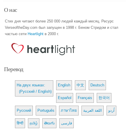
О нас
Стих дня читают более 250 000 людей каждый месяц. Ресурс
VerseoftheDay.com был запущен в 1998 г. Беном Стридом и стал
частью сети
Heartlight
в 2000 г.
Перевод
На двух языках:
English
中文
Deutsch
(Русский / English)
Español
Français
한국어
Русский
Português
ภาษาไทย
اللغة العربية
اُردو
हिन्दी
தமிழ்
తెలుగు
فارسی