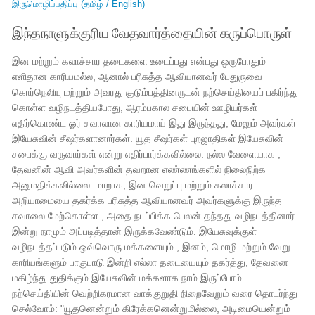
இருமொழிப்பதிப்பு (தமிழ் / English)
இந்தநாளுக்குரிய வேதவார்த்தையின் கருப்பொருள்
இன மற்றும் கலாச்சார தடைகளை உடைப்பது என்பது ஒருபோதும்
எளிதான காரியமல்ல, ஆனால் பரிசுத்த ஆவியானவர் பேதுருவை
கொர்நெலியு மற்றும் அவரது குடும்பத்தினருடன் நற்செய்தியைப் பகிர்ந்து
கொள்ள வழிநடத்தியபோது, ​​​​ஆரம்பகால சபையின் ஊழியர்கள்
எதிர்கொண்ட ஓர் சவாலான காரியமாய் இது இருந்தது, மேலும் அவர்கள்
இயேசுவின் சீஷர்களானார்கள். யூத சீஷர்கள் புறஜாதிகள் இயேசுவின்
சபைக்கு வருவார்கள் என்று எதிர்பார்க்கவில்லை. நல்ல வேளையாக ,
தேவனின் ஆவி அவர்களின் தவறான எண்ணங்களில் நிலைநிற்க
அனுமதிக்கவில்லை. மாறாக, இன வெறுப்பு மற்றும் கலாச்சார
அறியாமையை தகர்க்க பரிசுத்த ஆவியானவர் அவர்களுக்கு இருந்த
சவாலை மேற்கொள்ள , அதை நடப்பிக்க பெலன் தந்தது வழிநடத்தினார் .
இன்று நாமும் அப்படித்தான் இருக்கவேண்டும். இயேசுவுக்குள்
வழிநடத்தப்படும் ஒவ்வொரு மக்களையும் , இனம், மொழி மற்றும் வேறு
காரியங்களும் பாகுபாடு இன்றி எல்லா தடையையும் தகர்த்து, தேவனை
மகிழ்ந்து துதிக்கும் இயேசுவின் மக்களாக நாம் இருப்போம்.
நற்செய்தியின் வெற்றிகரமான வாக்குறுதி நிறைவேறும் வரை தொடர்ந்து
செல்வோம்: "யூதனென்றும் கிரேக்கனென்றுமில்லை, அடிமையென்றும்