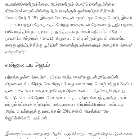
சுயாதீனனென்றுமில்லை, ஆணென்றும் பெண்ணென்றுமில்லை;
நீங்களெல்லாரும் கிறிஸ்து இயேசுவுக்குள் ஒன்றாயிருக்கிறீர்கள். "
(கலாத்தியர் 3:28). இதைச் செய்வதன் மூலம், ஒவ்வொரு மொழி, இனம்
, மக்கள் மற்றும் தேசத்தைச் சேர்ந்த மக்களுடன் தேவனைத் துதிப்பதால்,
பரலோகத்தின் நம்பமுடியாத துதித்தலை நாங்கள் எதிர்பார்க்கிறோம்
(வெளிப்படுத்துதல் 7:9-11). கிருபை , அன்பு மற்றும் ஜீவன் கொண்ட
தனது குடும்பத்திற்கு பூமியின் அனைத்து மக்களையும் அழைக்க தேவன்
ஏங்குகிறார்!
என்னுடைய ஜெபம்
பரிசுத்தமுள்ள தேவனே , உம்மை அறியாதவர்களுடன் இயேசுவின்
கிருபையைப் பகிர்ந்து கொள்ளும் போது கலாச்சார, மொழி மற்றும் தேசிய
தடைகளைக் கடக்க முயற்சிக்கும் அனைவரையும் ஆசீர்வதிக்குமாறு
கேட்டுக்கொள்கிறோம். அவர்கள் உமக்கு மகிழ்ச்சியைத் தருகிறார்கள்
மற்றும் உம்மைச் சுற்றியுள்ள மகிமையை எதிர்பார்க்கிறார்கள் என்பதை
அறிய அவர்களுக்கு உதவுங்கள்! இயேசுவின் நாமத்தினாலே
ஜெபிக்கிறோம். ஆமென்.
இன்றைக்கான வார்த்தை அதின் கருப்பொருள் மற்றும் ஜெபம் ஆகியவை