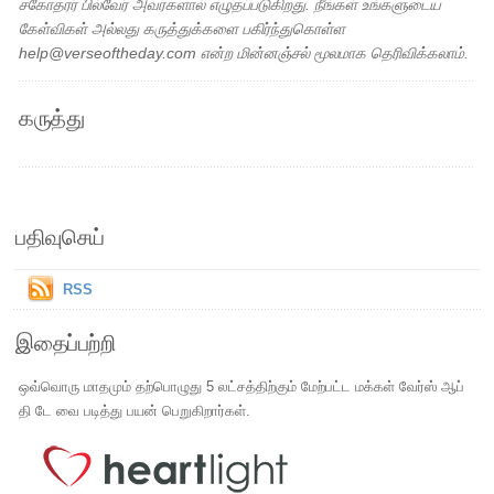
சகோதரர் பில்வேர் அவர்களால் எழுதப்படுகிறது. நீங்கள் உங்களுடைய
கேள்விகள் அல்லது கருத்துக்களை பகிர்ந்துகொள்ள
help@verseoftheday.com என்ற மின்னஞ்சல் மூலமாக தெரிவிக்கலாம்.
கருத்து
பதிவுசெய்
RSS
இதைப்பற்றி
ஒவ்வொரு மாதமும் தற்பொழுது 5 லட்சத்திற்கும் மேற்பட்ட மக்கள் வேர்ஸ் ஆப்
தி டே வை படித்து பயன் பெறுகிறார்கள்.