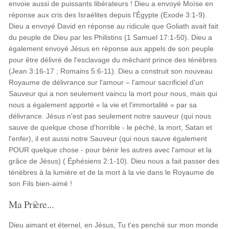
envoie aussi de puissants libérateurs ! Dieu a envoyé Moïse en
réponse aux cris des Israélites depuis l'Égypte (Exode 3:1-9).
Dieu a envoyé David en réponse au ridicule que Goliath avait fait
du peuple de Dieu par les Philistins (1 Samuel 17:1-50). Dieu a
également envoyé Jésus en réponse aux appels de son peuple
pour être délivré de l'esclavage du méchant prince des ténèbres
(Jean 3:16-17 ; Romains 5:6-11). Dieu a construit son nouveau
Royaume de délivrance sur l'amour – l'amour sacrificiel d'un
Sauveur qui a non seulement vaincu la mort pour nous, mais qui
nous a également apporté « la vie et l'immortalité » par sa
délivrance. Jésus n'est pas seulement notre sauveur (qui nous
sauve de quelque chose d'horrible - le péché, la mort, Satan et
l'enfer), il est aussi notre Sauveur (qui nous sauve également
POUR quelque chose - pour bénir les autres avec l'amour et la
grâce de Jésus) ( Éphésiens 2:1-10). Dieu nous a fait passer des
ténèbres à la lumière et de la mort à la vie dans le Royaume de
son Fils bien-aimé !
Ma Prière...
Dieu aimant et éternel, en Jésus, Tu t'es penché sur mon monde