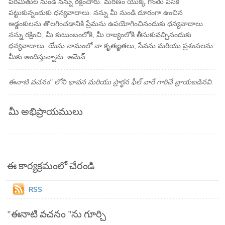
పరిమితుల నుండి నన్ను రక్షించారు. మరణం యొక్క గొంతు పిసికి
పట్టుకున్నందుకు ధన్యవాదాలు. నన్ను మీ నుండి దూరంగా ఉంచిన
అడ్డంకులను తొలగించడానికి ప్రేమను ఉపయోగించినందుకు ధన్యవాదాలు.
నన్ను రక్షించి, మీ కుటుంబంలోకి, మీ రాజ్యంలోకి తీసుకువచ్చినందుకు
ధన్యవాదాలు. యేసు నామంలో నా కృతజ్ఞతలు, సేవను మరియు ప్రశంసలను
మీకు అందిస్తున్నాను. ఆమెన్.
ఈనాటి వచనం" లోని భావన మరియు ప్రార్థన ఫీల్ వారే గారిచే వ్రాయబడినవి.
మీ అభిప్రాయములు
ఈ కార్యక్రమంలో చేరండి
RSS
"ఈనాటి వచనం "ను గూర్చి