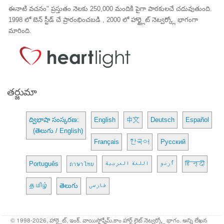
ఈనాటి వచనం" ప్రస్తుతం నెలకు 250,000 మందికి పైగా పాఠకులచే చదువుతుంది.
1998 లో బెన్ స్టీడ్ చే ప్రారంభించబడి , 2000 లో హార్ట్లైట్ నెట్వర్క్లో భాగంగా
మారింది.
తర్జుమా
ద్విభాషా సంస్కరణ:
English
中文
Deutsch
Español
(తెలుగు / English)
Français
한국어
Русский
Português
ภาษาไทย
اللغة العربية
اُردو
हिन्दी
தமிழ்
తెలుగు
فارسی
© 1998-2026, హార్ట్లైట్, ఇంక్. వాయిస్హోఫ్హీమ్.కాం హార్ట్ లైట్ నెట్వర్క్లో భాగం. అన్ని లేఖన