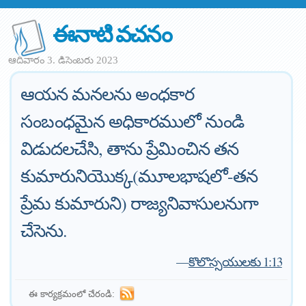
ఈనాటి వచనం
ఆదివారం 3. డిసెంబరు 2023
ఆయన మనలను అంధకార
సంబంధమైన అధికారములో నుండి
విడుదలచేసి, తాను ప్రేమించిన తన
కుమారునియొక్క(మూలభాషలో-తన
ప్రేమ కుమారుని) రాజ్యనివాసులనుగా
చేసెను.
—
కొలొస్సయులకు 1:13
ఈ కార్యక్రమంలో చేరండి: