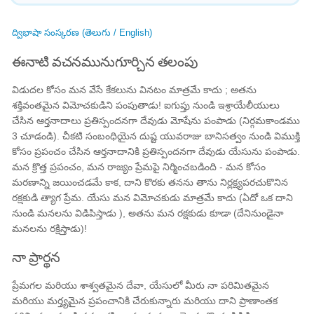
ద్విభాషా సంస్కరణ (తెలుగు / English)
ఈనాటి వచనమునుగూర్చిన తలంపు
విడుదల కోసం మన వేసే కేకలును వినటం మాత్రమే కాదు ; అతను
శక్తివంతమైన విమోచకుడిని పంపుతాడు! ఐగుప్తు నుండి ఇశ్రాయేలీయులు
చేసిన ఆర్తనాదాలు ప్రతిస్పందనగా దేవుడు మోషేను పంపాడు (నిర్గమకాండము
3 చూడండి). చీకటి సంబంధియైన దుష్ట యువరాజు బానిసత్వం నుండి విముక్తి
కోసం ప్రపంచం చేసిన ఆర్తనాదానికి ప్రతిస్పందనగా దేవుడు యేసును పంపాడు.
మన క్రొత్త ప్రపంచం, మన రాజ్యం ప్రేమపై నిర్మించబడింది - మన కోసం
మరణాన్ని జయించడమే కాక, దాని కొరకు తనను తాను నిర్లక్ష్యపరచుకొనిన
రక్షకుడి త్యాగ ప్రేమ. యేసు మన విమోచకుడు మాత్రమే కాదు (ఏదో ఒక దాని
నుండి మనలను విడిపిస్తాడు ), అతను మన రక్షకుడు కూడా (దేనినుండైనా
మనలను రక్షిస్తాడు)!
నా ప్రార్థన
ప్రేమగల మరియు శాశ్వతమైన దేవా, యేసులో మీరు నా పరిమితమైన
మరియు మర్త్యమైన ప్రపంచానికి చేరుకున్నారు మరియు దాని ప్రాణాంతక