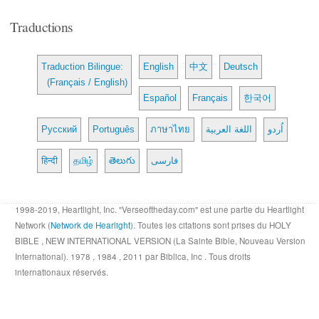
Traductions
Traduction Bilingue:
English
中文
Deutsch
(Français / English)
Español
Français
한국어
Русский
Português
ภาษาไทย
اللغة العربية
اُردو
हिन्दी
தமிழ்
తెలుగు
فارسی
1998-2019, Heartlight, Inc. "Verseoftheday.com" est une partie du Heartlight
Network (
Network de Hearlight
). Toutes les citations sont prises du HOLY
BIBLE , NEW INTERNATIONAL VERSION (La Sainte Bible, Nouveau Version
International). 1978 , 1984 , 2011 par Biblica, Inc . Tous droits
internationaux réservés.