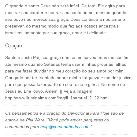
O grande e santo Deus não será infiel. De fato, Ele agirá para
mostrar seu caráter e honrar seu santo nome, mesmo quando
seu povo não merece sua graça. Deus continua a nos amar e
preservar, do mesmo modo que fez aos nossos ancestrais
israelitas, somente por sua graça, amor e fidelidade.
Oração:
Santo e Justo Pai, sua graça não só me salvou, mas me sustém
até mesmo quando Satanás tenta usar minhas próprias falhas
para me fazer duvidar no meu coração do seu amor por mim.
Obrigado por ter triunfado sobre minha fraqueza e me dar justiça
para que possa fazer parte do seu reino e glória. No nome de
Jesus eu Lhe louvo. Amém. || Veja a imagem:
http://www.iluminalma.com/img/il_1samuel12_22.html
Os pensamentos e a oração do Devocional Para Hoje são de
autoria de Phil Ware. "Você pode enviar perguntas ou
comentários para
help@verseoftheday.com
."