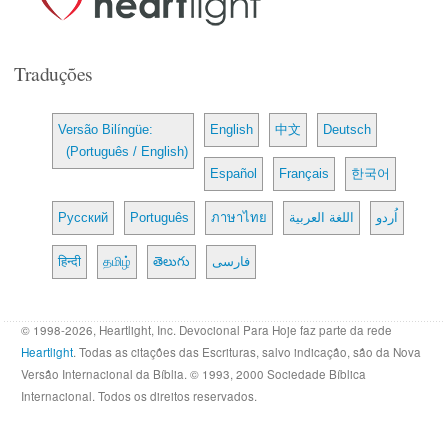
Traduções
Versão Bilíngüe:
English
中文
Deutsch
(Português / English)
Español
Français
한국어
Русский
Português
ภาษาไทย
اللغة العربية
اُردو
हिन्दी
தமிழ்
తెలుగు
فارسی
© 1998-2026, Heartlight, Inc. Devocional Para Hoje faz parte da rede
Heartlight
. Todas as citações das Escrituras, salvo indicação, são da Nova
Versão Internacional da Bíblia. © 1993, 2000 Sociedade Bíblica
Internacional. Todos os direitos reservados.