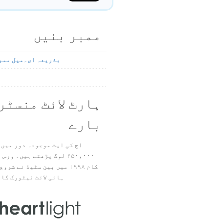
ممبر بنیں
بذریعہ ای۔میل ممب
ہارٹ لائٹ منسٹر
بارے
آج کی آیت موجودہ دور میں 
۲۵۰،۰۰۰ لوگ پڑھتے ہیں۔ ور
ہائی لائٹ نیٹورک کا 