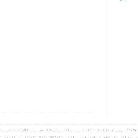
ہائی لائٹ آئی این سی۔ کاپی رائٹ ۱۹۹۸-۲۰۱۳ ۔ ورس آف دا ڈے ڈاٹ کام اب ہائی لائٹ نیٹورک کا حصہ ہے۔ کل
گیا ہے، سب کچھ بائبل مقدس سے لیا گیا ہے، 