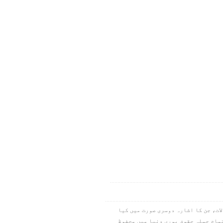
ام کے تمام سوالات، جن کا اشارہ دوسری صورت میں کیا
نیا بین الاقوامی قسم۔ کاپی رائٹ ۱۹۷۳،۱۹۷۸،۱۹۸۴،۲۰۱۱، آئی این سی۔ تمام جملہ حقوق پوری دنیا میں محفوظ