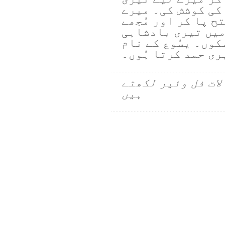
 کی کوشش کی۔ میرے
ح پا کر اور مُجھے
میں تیری بادشاہی
سکوں۔ یسُوع کے نام
ری حمد کرتا ہُوں۔
لات فل وئیر لکھتے
ہیں