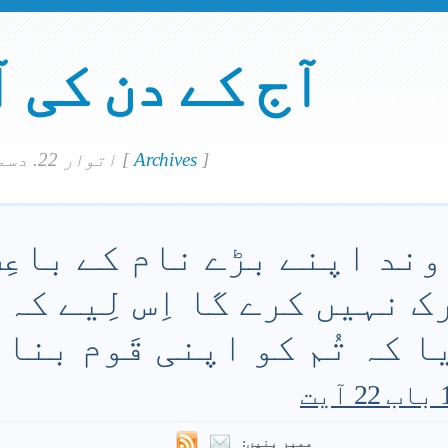
آج کے دن کی 
]
Archives
[
اتوار 22. دسمبر 2024
اوند اپنے بڑے نام کے باعِ
 نہیں کرے گا اِس لِیے کہ 
 کہ تُم کو اپنی قَوم بنا
ممبر بنیں: