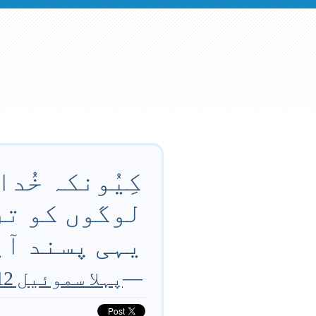
کِیُونکہ خُد
لوگوں کو ترک
یہی پسند آیا
—
پہلا سموئیل 12 باب 22 آیت