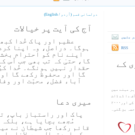
دولسانی قسم (اُردو / English)
آج کی آیت پر خیالات
ر بنیں
عظیم اور پاک خُدا کبھ
ہوگا۔ دراصل، وہ اپنا کرد
RSS
اپنے نام کو احترام بخشن
گا، حتیٰ کہ تب بھی جب اُس کے
ی کے
حقدار نہیں ہونگے۔ خُدا کیُ
گا اور محفوظ رکھے گا او
آباء فضل، محبّت اور وفا
ہر مہنے میں
س آف دا ڈے ڈاٹ
میری دعا
کام ۱۹۹۸ میں بین سٹیڈ نے شروع کی اور۲۰۰۰
حصہ بن گئی۔
پاک اور راستباز باپ، تی
مُجھے بچایا ہے، بلکہ ا
قائم رکھا جب شیطان نے می
کو اسعتمال میں لانا چاہ