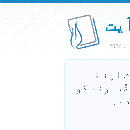
آیت
ث اپنے
خُداوند کو
ئے۔