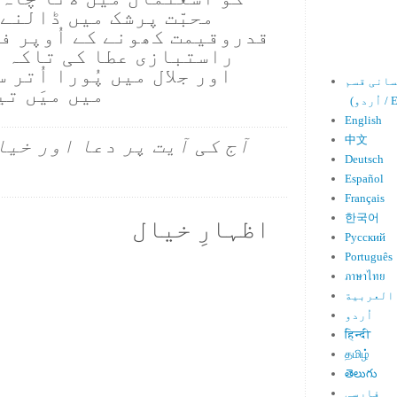
محبّت پرشک میں ڈالنے
قدروقیمت کھونے کے اُوپر فت
راستبازی عطا کی تاکہ 
اور جلال میں پُورا اُتر 
میں میَں تی
Engl)
English
中文
آج کی آیت پر دعا اور خیا
Deutsch
Español
Français
한국어
اظہارِ خیال
Русский
Português
ภาษาไทย
العربية
اُردو
हिन्दी
தமிழ்
తెలుగు
فارسی