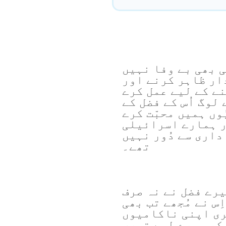
ی بھی بے وفا نہیں
ار ظاہر کرنے اور
ے کے لیے عمل کرے
 لوگ اُس کے فضل کے
وں ہمیں محبّت کرے
ر ہمارے اسرائیلی
داری سے دُور نہیں
تھے۔
رے فضل نے نہ صرف
ِس نے مُجھے تب بھی
ری اپنی ناکامیوں
 کر میرے لیے تیری