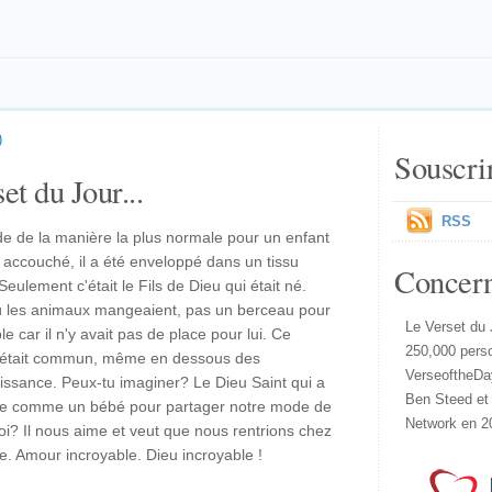
)
Souscri
et du Jour...
RSS
e de la manière la plus normale pour un enfant
 accouché, il a été enveloppé dans un tissu
Concer
ulement c'était le Fils de Dieu qui était né.
ù les animaux mangeaient, pas un berceau pour
Le Verset du 
 car il n'y avait pas de place pour lui. Ce
250,000 pers
 c'était commun, même en dessous des
VerseoftheDa
ssance. Peux-tu imaginer? Le Dieu Saint qui a
Ben Steed et
de comme un bébé pour partager notre mode de
Network en 2
i? Il nous aime et veut que nous rentrions chez
ble. Amour incroyable. Dieu incroyable !