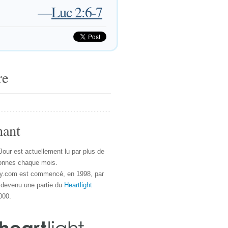
—
Luc 2:6-7
re
nant
Jour est actuellement lu par plus de
onnes chaque mois.
y.com est commencé, en 1998, par
 devenu une partie du
Heartlight
000.