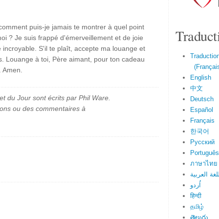
omment puis-je jamais te montrer à quel point
Traduct
oi ? Je suis frappé d'émerveillement et de joie
incroyable. S'il te plaît, accepte ma louange et
Traduction
ls. Louange à toi, Père aimant, pour ton cadeau
(Français
s. Amen.
English
中文
et du Jour sont écrits par Phil Ware.
Deutsch
ions ou des commentaires à
Español
Français
한국어
Русский
Português
ภาษาไทย
لغة العربية
اُردو
हिन्दी
தமிழ்
తెలుగు