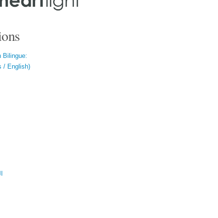
ions
 Bilingue:
 / English)
ال