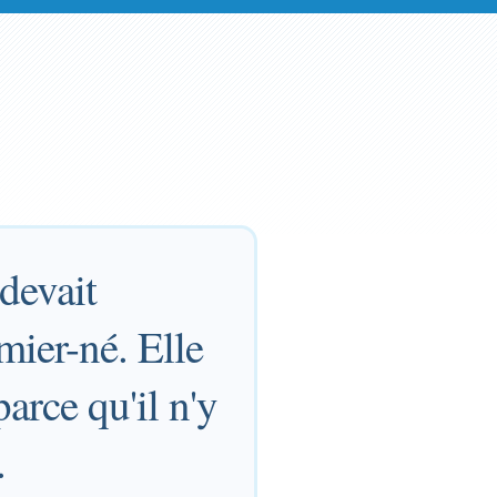
 devait
emier-né. Elle
arce qu'il n'y
.