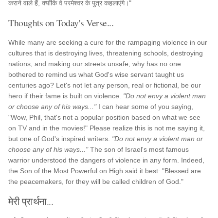
कराने वाले हैं, क्योंकि वे परमेश्वर के पुत्र कहलाएंगे।"
Thoughts on Today's Verse...
While many are seeking a cure for the rampaging violence in our
cultures that is destroying lives, threatening schools, destroying
nations, and making our streets unsafe, why has no one
bothered to remind us what God's wise servant taught us
centuries ago? Let's not let any person, real or fictional, be our
hero if their fame is built on violence.
"Do not envy a violent man
or choose any of his ways..."
I can hear some of you saying,
"Wow, Phil, that's not a popular position based on what we see
on TV and in the movies!" Please realize this is not me saying it,
but one of God's inspired writers.
"Do not envy a violent man or
choose any of his ways..."
The son of Israel's most famous
warrior understood the dangers of violence in any form. Indeed,
the Son of the Most Powerful on High said it best: "Blessed are
the peacemakers, for they will be called children of God."
मेरी प्रार्थना...