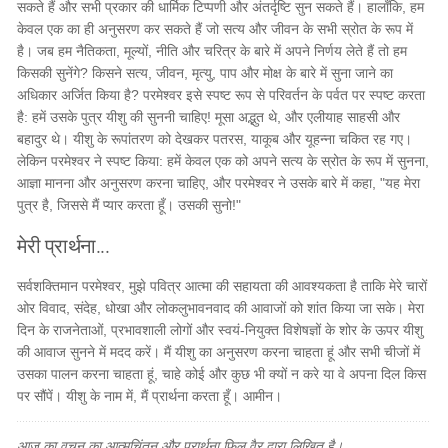
सकते हैं और सभी प्रकार की धार्मिक टिप्पणी और अंतर्दृष्टि सुन सकते हैं। हालाँकि, हम
केवल एक का ही अनुसरण कर सकते हैं जो सत्य और जीवन के सभी स्रोत के रूप में
है। जब हम नैतिकता, मूल्यों, नीति और चरित्र के बारे में अपने निर्णय लेते हैं तो हम
किसकी सुनेंगे? किसने सत्य, जीवन, मृत्यु, पाप और मोक्ष के बारे में सुना जाने का
अधिकार अर्जित किया है? परमेश्वर इसे स्पष्ट रूप से परिवर्तन के पर्वत पर स्पष्ट करता
है: हमें उसके पुत्र यीशु की सुननी चाहिए! मूसा अद्भुत थे, और एलीयाह साहसी और
बहादुर थे। यीशु के रूपांतरण को देखकर पतरस, याकूब और यूहन्ना चकित रह गए।
लेकिन परमेश्वर ने स्पष्ट किया: हमें केवल एक को अपने सत्य के स्रोत के रूप में सुनना,
आज्ञा मानना और अनुसरण करना चाहिए, और परमेश्वर ने उसके बारे में कहा, "यह मेरा
पुत्र है, जिससे मैं प्यार करता हूँ। उसकी सुनो!"
मेरी प्रार्थना...
सर्वशक्तिमान परमेश्वर, मुझे पवित्र आत्मा की सहायता की आवश्यकता है ताकि मेरे चारों
ओर विवाद, संदेह, धोखा और लोकलुभावनवाद की आवाजों को शांत किया जा सके। मेरा
दिन के राजनेताओं, प्रभावशाली लोगों और स्वयं-नियुक्त विशेषज्ञों के शोर के ऊपर यीशु
की आवाज सुनने में मदद करें। मैं यीशु का अनुसरण करना चाहता हूं और सभी चीजों में
उसका पालन करना चाहता हूं, चाहे कोई और कुछ भी क्यों न करे या वे अपना दिल किस
पर सौंपें। यीशु के नाम में, मैं प्रार्थना करता हूँ। आमीन।
आज का वचन का आत्मचिंतन और प्रार्थना फिल वैर द्वारा लिखित है।