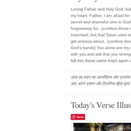
Loving Father and Holy God, toda
my heart. Father, I am afraid for
secret and shameful sins to God
forgiveness for...(confess those 
important, but that Satan uses t
get anxious about...(confess th
God's hands) You alone are my r
with you and ask that you streng
fall into these same traps again
आज का वचन का आत्मचिंतन और प्रार्थना फ
आप अपने प्रशन और टिपानिया ईमेल द्वारा
Today's Verse Illus
Save