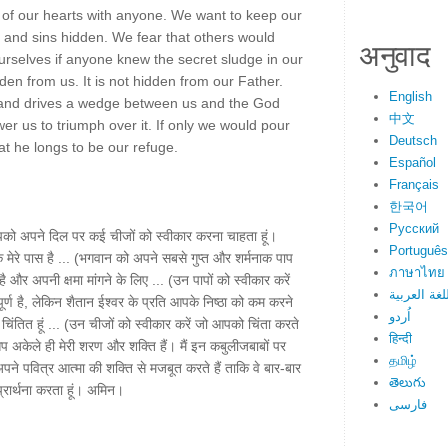
ts of our hearts with anyone. We want to keep our
 and sins hidden. We fear that others would
अनुवाद
rselves if anyone knew the secret sludge in our
dden from us. It is not hidden from our Father.
English
s and drives a wedge between us and the God
中文
r us to triumph over it. If only we would pour
Deutsch
at he longs to be our refuge.
Español
Français
한국어
Русский
आपको अपने दिल पर कई चीजों को स्वीकार करना चाहता हूं।
Português
कि मेरे पास है ... (भगवान को अपने सबसे गुप्त और शर्मनाक पाप
ภาษาไทย
 है और अपनी क्षमा मांगने के लिए ... (उन पापों को स्वीकार करें
لغة العربية
र्ण है, लेकिन शैतान ईश्वर के प्रति आपके निष्ठा को कम करने
اُردو
 चिंतित हूं ... (उन चीजों को स्वीकार करें जो आपको चिंता करते
हिन्दी
ैं) आप अकेले ही मेरी शरण और शक्ति हैं। मैं इन कबुलीजबाबों पर
தமிழ்
पने पवित्र आत्मा की शक्ति से मजबूत करते हैं ताकि वे बार-बार
తెలుగు
 प्रार्थना करता हूं। अमिन।
فارسی