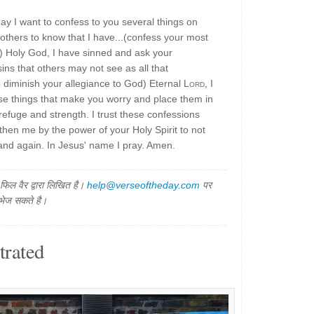
y I want to confess to you several things on
 others to know that I have...(confess your most
) Holy God, I have sinned and ask your
sins that others may not see as all that
o diminish your allegiance to God) Eternal
Lord
, I
ose things that make you worry and place them in
efuge and strength. I trust these confessions
then me by the power of your Holy Spirit to not
 and again. In Jesus' name I pray. Amen.
िल वैर द्वारा लिखित है।
help@verseoftheday.com
पर
 भेज सकते है।
trated