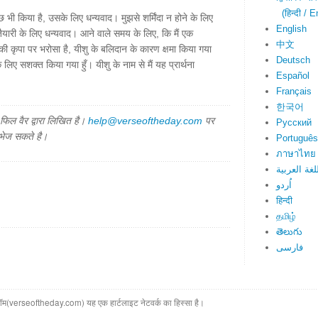
(हिन्दी / E
छ भी किया है, उसके लिए धन्यवाद। मुझसे शर्मिंदा न होने के लिए
English
यारी के लिए धन्यवाद। आने वाले समय के लिए, कि मैं एक
中文
ी कृपा पर भरोसा है, यीशु के बलिदान के कारण क्षमा किया गया
Deutsch
े लिए सशक्त किया गया हुँ। यीशु के नाम से मैं यह प्रार्थना
Español
Français
한국어
िल वैर द्वारा लिखित है।
help@verseoftheday.com
पर
Русский
 भेज सकते है।
Português
ภาษาไทย
لغة العربية
اُردو
हिन्दी
தமிழ்
తెలుగు
فارسی
(verseoftheday.com) यह एक हार्टलाइट नेटवर्क का हिस्सा है।