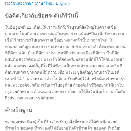
เวอร์ชั่นสองภาษา (ภาษาไทย / English)
ข้อคิดเกี่ยวกับข้อพระคัมภีร์วันนี้
ในฮีบรูบทที่ 11 เตือนให้เราระลึกถึงวีรบุรุษที่ยิ่งใหญ่ในความเชื่อ
มากมายในอดีต พวกเขายอมเสี่ยงทุกอย่าง แม้แต่ชีวิต เพื่อรักษาความ
เชื่อไว้ พวกเขาไปเอาความเชื่ออย่างแรงกล้านั้นมาจากไหน ใน
ท่ามกลางปัญหาและการข่มเหงมากมาย พวกเขากำลังตั้งตาคอยสถาน
ที่ที่ดีกว่าเดิม บ้านที่ดีกว่า ประเทศที่ดีกว่า และเมืองที่ดีกว่า นั่นก็คือ
แผ่นดินสวรรค์นั่นเอง พระเจ้าได้จัดเตรียมสถานที่ดีนี้ไว้ให้กับพวกเขา
แล้ว และพระองค์ก็ภูมิใจที่ได้ชื่อว่าเป็นพระเจ้าของพวกเขาและยินดี
ต้อนรับพวกเขาทุกคนที่มีความเชื่อ พระเยซูยังสัญญากับเราในยอห์
นบทที่ 14:1-4 ว่าพระองค์จะไปจัดเตรียมที่อยู่ไว้สำหรับต้อนรับพวกเรา
และพระองค์จะกลับมารับเราไปอยู่ด้วย ถ้าองค์เจ้าชีวิตอยากให้เราไป
อยู่ด้วยกับพระองค์ แน่นอนว่าพวกเราก็อยากให้ถึงวันนั้นเร็วๆ มาใฝ่ฝัน
ถึงประเทศแห่งสวรรค์กันเถอะ
คำอธิษฐาน
ขอบคุณพระบิดาผู้เป็นที่รัก สำหรับทุกสิ่งที่พระองค์ได้ทำเพื่อช่วยกู้
ข้าพเจ้า ขอบคุณที่พระองค์ไม่อับอายในตัวข้าพเจ้า ขอบคุณที่เตรียม