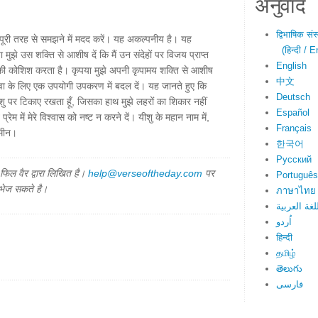
अनुवाद
द्विभाषिक सं
 पूरी तरह से समझने में मदद करें। यह अकल्पनीय है। यह
(हिन्दी / E
ुझे उस शक्ति से आशीष दें कि मैं उन संदेहों पर विजय प्राप्त
English
 बोने की कोशिश करता है। कृपया मुझे अपनी कृपामय शक्ति से आशीष
中文
ेवा के लिए एक उपयोगी उपकरण में बदल दें। यह जानते हुए कि
Deutsch
यीशु पर टिकाए रखता हूँ, जिसका हाथ मुझे लहरों का शिकार नहीं
Español
प्रेम में मेरे विश्वास को नष्ट न करने दें। यीशु के महान नाम में,
Français
आमीन।
한국어
Русский
िल वैर द्वारा लिखित है।
help@verseoftheday.com
पर
Português
 भेज सकते है।
ภาษาไทย
لغة العربية
اُردو
हिन्दी
தமிழ்
తెలుగు
فارسی