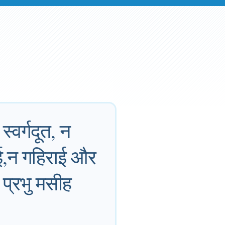
स्वर्गदूत, न
चाई,न गहिराई और
े प्रभु मसीह