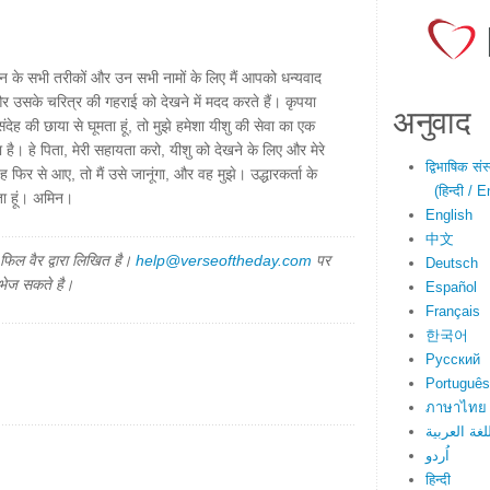
्णन के सभी तरीकों और उन सभी नामों के लिए मैं आपको धन्यवाद
 और उसके चरित्र की गहराई को देखने में मदद करते हैं। कृपया
अनुवाद
ंदेह की छाया से घूमता हूं, तो मुझे हमेशा यीशु की सेवा का एक
ै। हे पिता, मेरी सहायता करो, यीशु को देखने के लिए और मेरे
द्विभाषिक सं
 वह फिर से आए, तो मैं उसे जानूंगा, और वह मुझे। उद्धारकर्ता के
(हिन्दी / E
रता हूं। अमिन।
English
中文
िल वैर द्वारा लिखित है।
help@verseoftheday.com
पर
Deutsch
 भेज सकते है।
Español
Français
한국어
Русский
Português
ภาษาไทย
لغة العربية
اُردو
हिन्दी