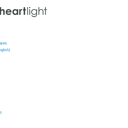
स्करण:
nglish)
ال