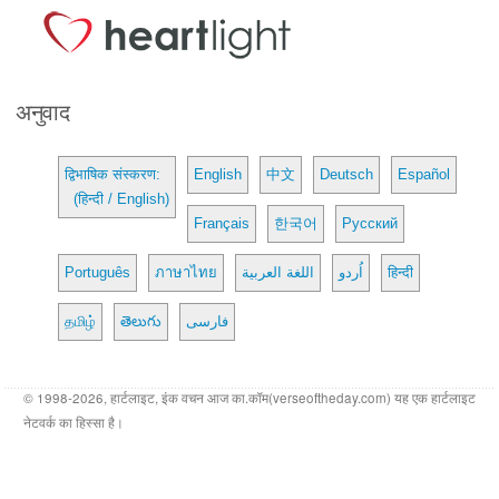
अनुवाद
द्विभाषिक संस्करण:
English
中文
Deutsch
Español
(हिन्दी / English)
Français
한국어
Русский
Português
ภาษาไทย
اللغة العربية
اُردو
हिन्दी
தமிழ்
తెలుగు
فارسی
© 1998-2026, हार्टलाइट, इंक वचन आज का.कॉम(verseoftheday.com) यह एक हार्टलाइट
नेटवर्क का हिस्सा है।