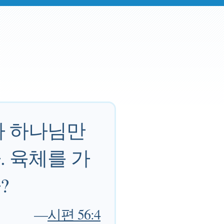
가 하나님만
 육체를 가
?
—
시편 56:4