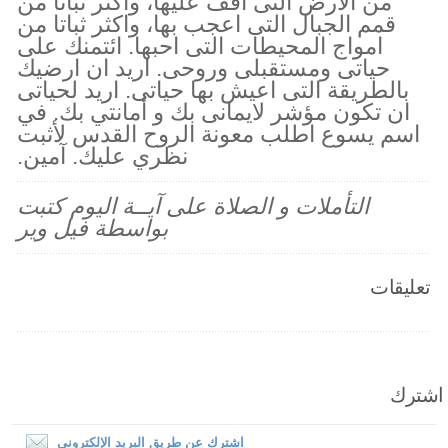
من الارض التى اقف عليها، واكثر ثباتا من
قمم الجبال التى اعجب بها، واكثر ثباتا من
امواج المحيطات التى احبها. ائتمنك على
حياتى ومستقبلى وروحى. اريد ان ارضيك
بالطريقة التى اعيش بها حياتى. اريد لحياتى
ان تكون مؤشر لايمانى بك و أمانتي بك. في
اسم يسوع اطلب معونة الروح القدس لأثبت
نظري عليك. آمين.
التأملات و الصلاة على آيــة اليوم كتبت
بواسطة فيل وير
تعليقات
اشترك
اشترك عن طريق البريد الإلكترونى