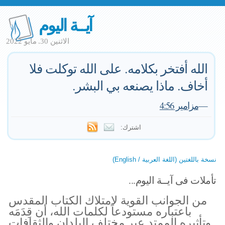
آيــة اليوم
الاثنين 30. مايو 2022
الله أفتخر بكلامه. على الله توكلت فلا
أخاف. ماذا يصنعه بي البشر.
—
مزامير 4:56
اشترك:
نسخة باللغتين (اللغة العربية / English)
تأملات فى آيــة اليوم...
من الجوانب القوية لامتلاك الكتاب المقدس
باعتباره مستودعاً لكلمات الله، أن قِدَمَه
وتأثيره الممتد عبر مختلف البلدان والثقافات