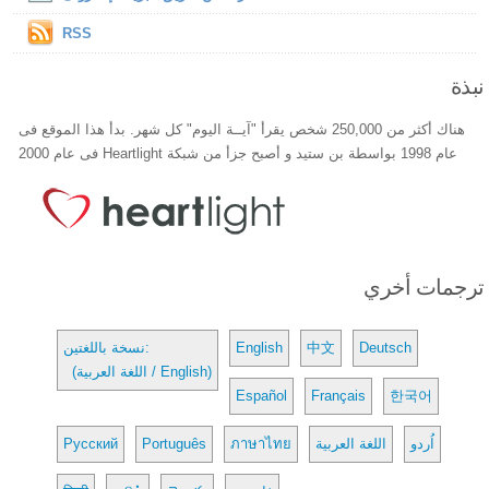
RSS
نبذة
هناك أكثر من 250,000 شخص يقرأ "آيــة اليوم" كل شهر. بدأ هذا الموقع فى
عام 1998 بواسطة بن ستيد و أصبح جزأ من شبكة Heartlight فى عام 2000
ترجمات أخري
Deutsch
中文
English
نسخة باللغتين:
(اللغة العربية / English)
Español
Français
한국어
اُردو
اللغة العربية
ภาษาไทย
Português
Русский