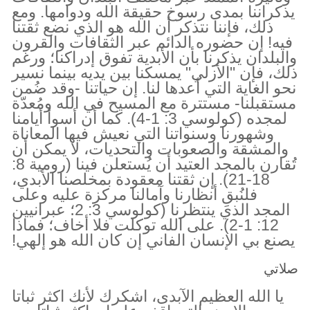
يذكراننا بمدى رسوخ حقيقة الله ودوامها. ومع
ذلك، فإننا نتذكر أن الله هو الذي نضع ثقتنا
فيه! إن حضوره الدائم عبر الثقافات والقرون
والبلدان يذكرنا بأن الأبدية تفوق إدراكنا؛ ورغم
ذلك، فإن "الأزلي" يمسكنا بين يديه بينما نسير
نحو الغاية التي أعدها لنا. إن حياتنا -وقد ضُمن
مستقبلنا- مستترة مع المسيح في الله ومُعدّة
لمجده (كولوسي 3: 1-4). كما أن أسوأ أيامنا
وشهورنا وسنواتنا التي نعيش فيها المعاناة
والمشقة والصعوبات والتحديات، لا يمكن أن
تُقارن بالمجد العتيد أن يُستعلن فينا (رومية 8:
18-21). إن ثقتنا معقودة بمخلصنا الأبدي،
فلنُبقِ أنظارنا وآمالنا مركزة عليه وعلى
المجد الذي ينتظرنا (كولوسي 3: 2؛ عبرانيين
12: 1-2). على الله توكلت فلا أخاف؛ فماذا
يصنع بي الإنسان الفاني إن كان الله هو إلهي!
صلاتي
يا الله العظيم الآبدى، اشكرك لأنك اكثر ثباتا