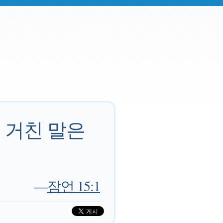
 거친 말은
—
잠언 15:1