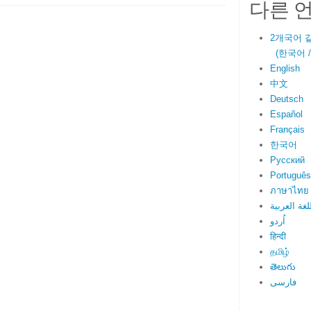
다른 
2개국어 
(한국어 / E
English
中文
Deutsch
Español
Français
한국어
Русский
Português
ภาษาไทย
لغة العربية
اُردو
हिन्दी
தமிழ்
తెలుగు
فارسی