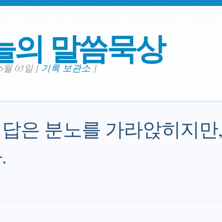
늘의 말씀묵상
06월 03일
[
기록 보관소
]
답은 분노를 가라앉히지만,
.