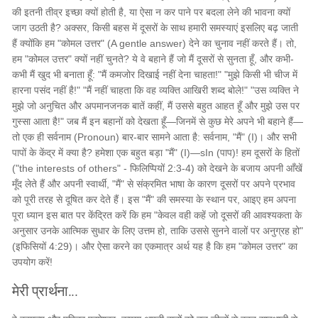
की इतनी तीव्र इच्छा क्यों होती है, या ऐसा न कर पाने पर बदला लेने की भावना क्यों
जाग उठती है? अक्सर, किसी बहस में दूसरों के साथ हमारी समस्याएं इसलिए बढ़ जाती
हैं क्योंकि हम "कोमल उत्तर" (A gentle answer) देने का चुनाव नहीं करते हैं। तो,
हम "कोमल उत्तर" क्यों नहीं चुनते? ये वे बहाने हैं जो मैं दूसरों से सुनता हूँ, और कभी-
कभी मैं खुद भी बनाता हूँ: "मैं कमजोर दिखाई नहीं देना चाहता!" "मुझे किसी भी चीज में
हारना पसंद नहीं है!" "मैं नहीं चाहता कि वह व्यक्ति आखिरी शब्द बोले!" "उस व्यक्ति ने
मुझे जो अनुचित और अपमानजनक बातें कहीं, मैं उससे बहुत आहत हूँ और मुझे उस पर
गुस्सा आता है!" जब मैं इन बहानों को देखता हूँ—जिनमें से कुछ मेरे अपने भी बहाने हैं—
तो एक ही सर्वनाम (Pronoun) बार-बार सामने आता है: सर्वनाम, "मैं" (I)। और सभी
पापों के केंद्र में क्या है? हमेशा एक बहुत बड़ा "मैं" (I)—sIn (पाप)! हम दूसरों के हितों
("the interests of others" - फिलिप्पियों 2:3-4) को देखने के बजाय अपनी आँखें
मूँद लेते हैं और अपनी स्वार्थी, "मैं" से संक्रमित भाषा के कारण दूसरों पर अपने प्रभाव
को पूरी तरह से दूषित कर देते हैं। इस "मैं" की समस्या के स्थान पर, आइए हम अपना
पूरा ध्यान इस बात पर केंद्रित करें कि हम "केवल वही कहें जो दूसरों की आवश्यकता के
अनुसार उनके आत्मिक सुधार के लिए उत्तम हो, ताकि उससे सुनने वालों पर अनुग्रह हो"
(इफिसियों 4:29)। और ऐसा करने का एकमात्र अर्थ यह है कि हम "कोमल उत्तर" का
उपयोग करें!
मेरी प्रार्थना...