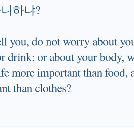
아니하냐?
ell you, do not worry about you
or drink; or about your body, 
life more important than food,
nt than clothes?