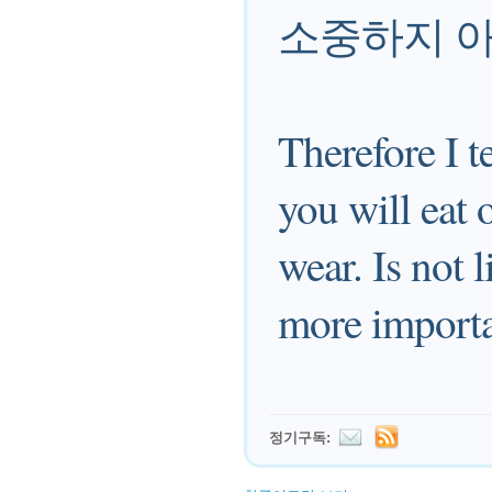
소중하지 
Therefore I t
you will eat 
wear. Is not 
more importa
정기구독: