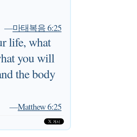
—
마태복음 6:25
r life, what
what you will
 and the body
—
Matthew 6:25