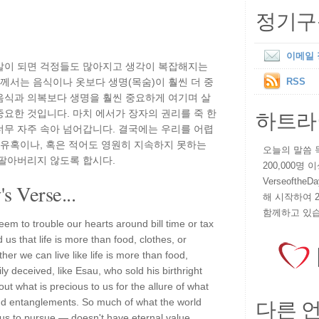
정기구
이메일
말이 되면 걱정들도 많아지고 생각이 복잡해지는
께서는 음식이나 옷보다 생명(목숨)이 훨씬 더 중
RSS
음식과 의복보다 생명을 훨씬 중요하게 여기며 살
하트라
요한 것입니다. 마치 에서가 장자의 권리를 죽 한
너무 자주 속아 넘어갑니다. 결국에는 우리를 어렵
 유혹이나, 혹은 적어도 영원히 지속하지 못하는
오늘의 말씀 묵상
 팔아버리지 않도록 합시다.
200,000명
VerseoftheD
s Verse...
해 시작하여 
함께하고 있습
eem to trouble our hearts around bill time or tax
us that life is more than food, clothes, or
er we can live like life is more than food,
y deceived, like Esau, who sold his birthright
 out what is precious to us for the allure of what
다른 
y and entanglements. So much of what the world
us to pursue — doesn't have eternal value.