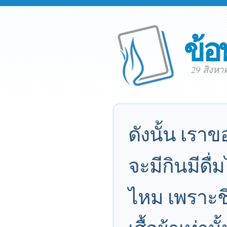
ข้อ
29 สิงห
ดังนั้น เราข
จะมีกินมีดื่
ไหม เพราะชี