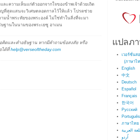
วและความเห็นแก่ตัวออกจากใจของข้าพเจ้าด้วยเถิด
วัญที่สุดแสนจะวิเศษตลอดกาลไว้ให้แล้ว โปรดช่วย
ามน้ำพระทัยของพระองค์ ไม่ใช่ทำในสิ่งที่จะมา
 อธิษฐานในนามของพระเยซู อาเมน
แปลภา
็นข้อคิดและคำอธิษฐาน หากมีคำถามข้อสงสัย หรือ
ได้ที่
help@verseoftheday.com
เวอร์ชั่น
(ภาษาไทย
English
中文
Deutsch
Español
Français
한국어
Русский
Português
ภาษาไทย
لغة العربية
اُردو