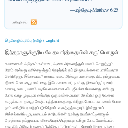
—
மத்தேயு-Matthew 6:25
பதிவுசெய்:
இருமொழிப்பதிப்பு (தமிழ் / English)
இந்தநாளுக்குரிய வேதவார்த்தையின் கருப்பொருள்
கவலைகள் அநேகம் உள்ளன, அவை அனைத்தும் பணம் செலுத்தும்
நேரம் அல்லது வரிசெலுத்தும் நேரத்தில் நம் இருதயங்களை பாதிப்பதாக
தெரிகிறது, இல்லையா? உணவு, உடை அல்லது பணத்தை விட நம்முடைய
ஜீவன் மேலானது என்பதை இயேசுவானவர் நமக்கு நினைப்பூட்டினார்.
உணவு, உடை, பணம் ஆகியவைகளை விட ஜீவனே மேலானது என்பது
போல வாழ முடியுமா என்பதே ஒரு உண்மையான கேள்வி! ஒரு வேளை
கூழுக்காக தனது சேஷ்ட புத்திரபாகத்தை விற்றுப்போட்ட ஈசாவைப் போல
நாம் எளிதில் ஏமாற்றப்படுகிறோம். வருத்தத்தையும் இன்னுமாய்
சிக்கல்களில் முடிவடையும் காரியங்கள் நமக்கு நயங்காட்டினாலும்
அதற்காக நம்முடைய விலையேறப்பெற்றதை விற்று போட வேண்டாம்.
உலகதில் அநேகர் எதைப் பின்தொடர்கிறார்கள் - மேலும் பிசாசு நம்மை