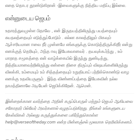
எதை தொடர தூண்டுகிறான் -இவைகளுக்கு நித்திய மதிப்பு இல்லை.
என்னுடைய ஜெபம்
உதாரத்துவமுள்ள பிதாவே , என் இருதயத்திலிருந்து பயத்தையும்
சுயநலத்தையும் எடுத்துப்போடும் . எல்லா காலத்திலும் மிகவும்
ஆச்சரியமான ஈவை நீர் முன்னமே எங்களுக்கு கொடுத்திருக்கிறீர் என்று
எனக்குத் தெரியும், அந்த ஈவு இயேசுவானவர் . தயவுக்கூர்ந்து , உம்
மாறாத சமூகத்தை என் வாழ்க்கையில் இருந்து துண்டித்து,
நித்தியமானவற்றிலிருந்து என்னை திசை திருப்பும் விஷயங்களிலிருந்து
விலக்கி, உம்மையும் உம் சித்தத்தையும் உறுதியாய் பற்றிக்கொண்டு வாழ
எனக்கு உதவியருளும் . இந்த விண்ணப்பத்தை இயேசுவின் நல்ல
நாமத்தினாலே அடியேன் ஜெபிக்கிறேன். ஆமென்.
இன்றைக்கான வார்த்தை அதின் கருப்பொருள் மற்றும் ஜெபம் ஆகியவை
சகோதரர் பில்வேர் அவர்களால் எழுதப்படுகிறது. நீங்கள் உங்களுடைய
கேள்விகள் அல்லது கருத்துக்களை பகிர்ந்துகொள்ள
help@verseoftheday.com என்ற மின்னஞ்சல் மூலமாக தெரிவிக்கலாம்.