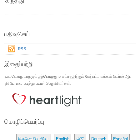
கருத்து
பதிவுசெய்
RSS
இதைப்பற்றி
ஒவ்வொரு மாதமும் தற்பொழுது 5 லட்சத்திற்கும் மேற்பட்ட மக்கள் வேர்ஸ் ஆப்
தி டே வை படித்து பயன் பெறுகிறார்கள்.
மொழிப்பெயர்ப்பு
இருமொழிப்பதிப்பு:
English
中文
Deutsch
Español