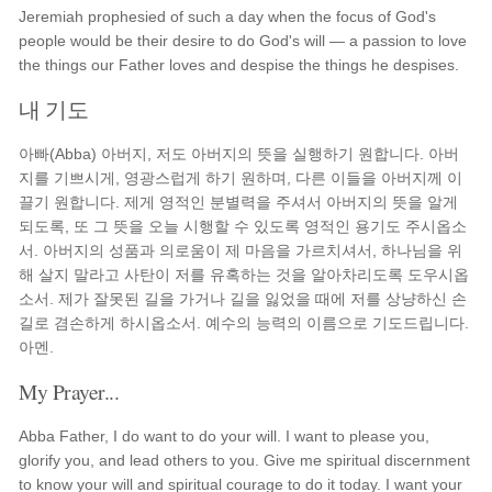
Jeremiah prophesied of such a day when the focus of God's
people would be their desire to do God's will — a passion to love
the things our Father loves and despise the things he despises.
내 기도
아빠(Abba) 아버지, 저도 아버지의 뜻을 실행하기 원합니다. 아버
지를 기쁘시게, 영광스럽게 하기 원하며, 다른 이들을 아버지께 이
끌기 원합니다. 제게 영적인 분별력을 주셔서 아버지의 뜻을 알게
되도록, 또 그 뜻을 오늘 시행할 수 있도록 영적인 용기도 주시옵소
서. 아버지의 성품과 의로움이 제 마음을 가르치셔서, 하나님을 위
해 살지 말라고 사탄이 저를 유혹하는 것을 알아차리도록 도우시옵
소서. 제가 잘못된 길을 가거나 길을 잃었을 때에 저를 상냥하신 손
길로 겸손하게 하시옵소서. 예수의 능력의 이름으로 기도드립니다.
아멘.
My Prayer...
Abba Father, I do want to do your will. I want to please you,
glorify you, and lead others to you. Give me spiritual discernment
to know your will and spiritual courage to do it today. I want your