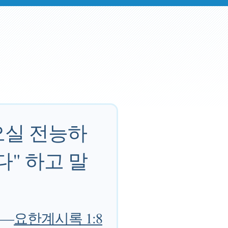
오실 전능하
" 하고 말
—
요한계시록 1:8