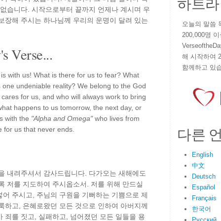
하트라
 없습니다. 시작으로부터 끝까지 언제나 계시며 우
 보장해 주시는 하나님께 우리의 운명이 달려 있는
오늘의 말씀 묵상
200,000명
VerseoftheD
s Verse...
해 시작하여 
함께하고 있습
s with us! What is there for us to fear? What
 one undeniable reality? We belong to the God
cares for us, and who will always work to bring
 what happens to us tomorrow, the next day, or
es with the
"Alpha and Omega"
who lives from
다른 
e for us that never ends.
English
中文
복을 내려주셔서 감사드립니다. 다가오는 새해에도
Deutsch
록 저를 지도하여 주시옵소서. 저를 위해 만드실
Español
넣어 주시고, 주님의 구원을 기뻐하는 기쁨으로 제
Français
거룩하고, 은혜로왔던 모든 것으로 인하여 아버지께
한국어
 죄를 짓고, 실패하고, 넘어졌던 모든 일들을 용
Русский