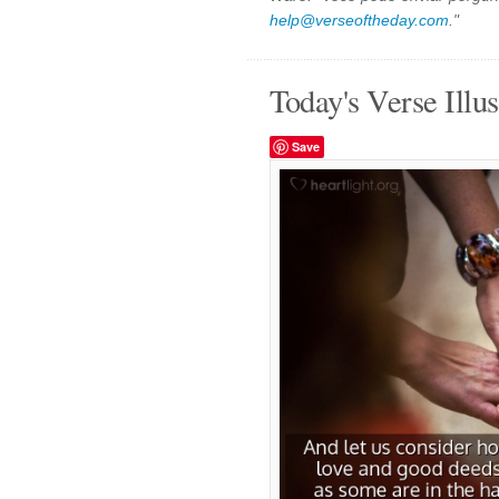
help@verseoftheday.com
."
Today's Verse Illus
Save