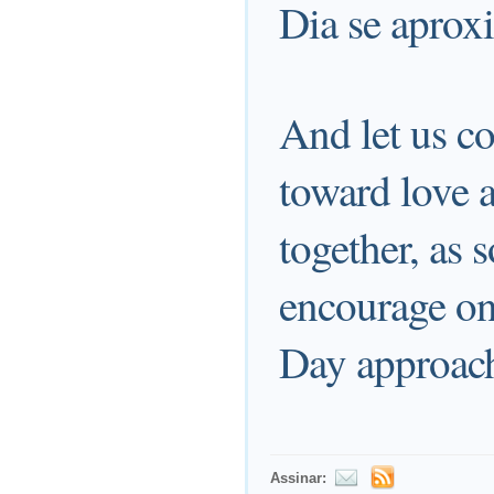
Dia se aprox
And let us c
toward love 
together, as 
encourage on
Day approac
Assinar: