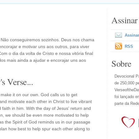
Assinar
Assinar
. Não conseguiremos sozinhos. Deus nos chama
ncorajar e motivar uns aos outros, para viver
RSS
Com o dia da volta de Cristo e nossa vitória final
Sobre
os mais ainda a ajudar e encorajar uns aos
Devocional Pa
s Verse...
de 250,000 p
VerseoftheDay
ake it on our own. God calls us to get
foi lançado e
nd motivate each other in Christ to live vibrant
parte da Red
d faith in him. With the day of Jesus' return and
zon, we should be even more motivated to help
s the Spirit of God reminds us in our passage
plan how best to help spur each other along to