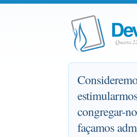
Dev
Quarta 2
Consideremo-
estimularmos
congregar-no
façamos admo