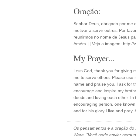
Oração:
Senhor Deus, obrigado por me d
motivar a servir outros. Por fa
reunirmos no nome de Jesus par
Amém. || Veja a imagem: http:/
My Prayer...
Lord
God, thank you for giving m
me to serve others. Please use 
name and praise you. I ask for t
encourage and inspire my brother
deeds and loving each other. In
encouraging person, one known fo
and for his glory I live and pray.
Os pensamentos e a oração do D
Ware. "Você pode enviar pergun