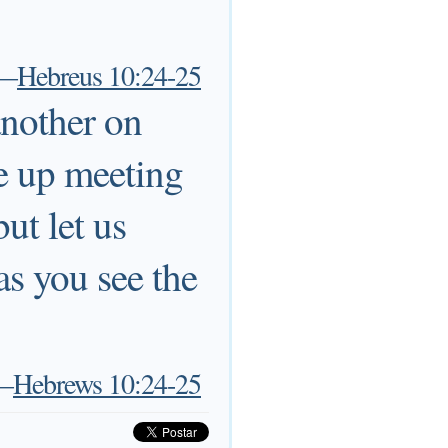
—
Hebreus 10:24-25
another on
e up meeting
but let us
s you see the
—
Hebrews 10:24-25