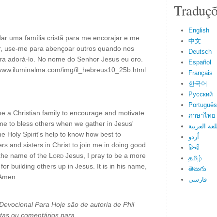
Traduçõ
English
ar uma família cristã para me encorajar e me
中文
vor, use-me para abençoar outros quando nos
Deutsch
a adorá-lo. No nome do Senhor Jesus eu oro.
Español
/www.iluminalma.com/img/il_hebreus10_25b.html
Français
한국어
Русский
Português
e a Christian family to encourage and motivate
ภาษาไทย
me to bless others when we gather in Jesus'
لغة العربية
he Holy Spirit's help to know how best to
اُردو
s and sisters in Christ to join me in doing good
हिन्दी
 the name of the
Lord
Jesus, I pray to be a more
தமிழ்
r building others up in Jesus. It is in his name,
తెలుగు
 Amen.
فارسی
evocional Para Hoje são de autoria de Phil
tas ou comentários para