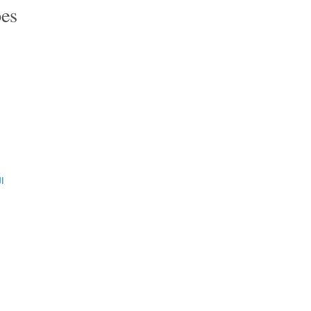
es
ال