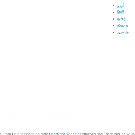
اُردو
हिन्दी
தமிழ்
తెలుగు
فارسی
al Para Hoje faz parte da rede
Heartlight
. Todas as citações das Escrituras, salvo 