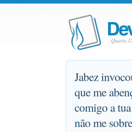
Dev
Quarta 1
Jabez invoco
que me abenço
comigo a tua
não me sobre