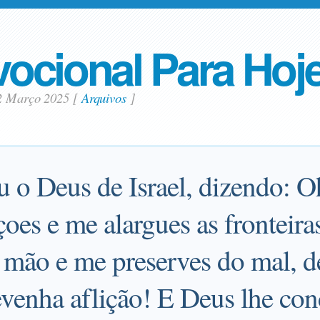
ocional Para Hoj
2 Março 2025
[
Arquivos
]
u o Deus de Israel, dizendo: 
es e me alargues as fronteiras
 mão e me preserves do mal, 
venha aflição! E Deus lhe co