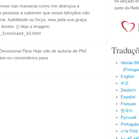
foi lançado e
lorioso nas maneiras como me abençoa e
parte da Red
as pessoas a saberem que essas bênçãos não
a, habilidade ou força, mas pela sua graça.
 Amém. || Veja a imagem:
l_1cronicas4_10.html
Traduçõ
evocional Para Hoje são de autoria de Phil
tas ou comentários para
Versão Bi
(Portuguê
English
中文
Deutsch
Español
Français
한국어
Русский
Português
ภาษาไทย
اللغة العرب