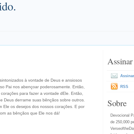
ido.
Assinar
Assinar
intonizados à vontade de Deus e ansiosos
osso Pai nos abençoar poderosamente. Então,
RSS
corações para fazer a vontade dEle. Então,
Sobre
e Deus derrame suas bênçãos sobre outros.
 Ele os desejos dos nossos corações. E por
 com as bênçãos que Ele nos dá!
Devocional Pa
de 250,000 p
VerseoftheDay