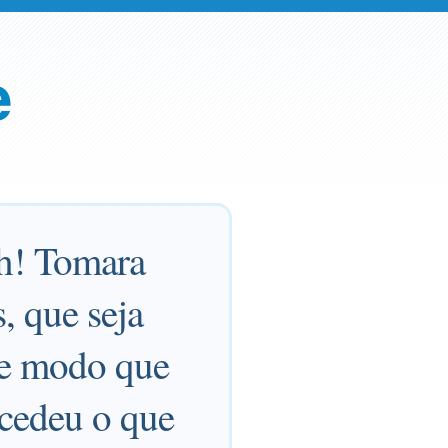
e
Oh! Tomara
, que seja
de modo que
ncedeu o que