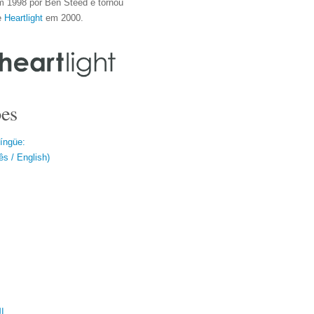
m 1998 por Ben Steed e tornou
e
Heartlight
em 2000.
es
língüe:
s / English)
ية