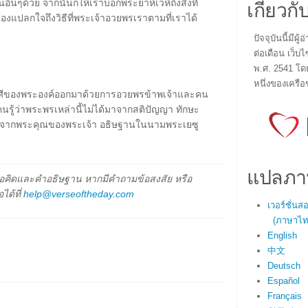
เกี่ยวกั
ื่นๆด้วย จากนั้นก็ให้เราบอกพระยาห์เวห์ถึงสิ่งที่
องแปลกใจถึงวิธีที่พระเจ้าอวยพรเราตามที่เราได้
ปัจจุบันนี้มี
ต่อเดือน เว็บไ
พ.ศ. 2541 โด
หนึ่งของเครือ
าศีของพระองค์ออกมาด้วยการอวยพรข้าพเจ้าและคน
้คนรู้ว่าพระพรเหล่านี้ไม่ได้มาจากสติปัญญา ทักษะ
มาจากพระคุณของพระเจ้า อธิษฐานในนามพระเยซู
แปลภา
็นข้อคิดและคำอธิษฐาน หากมีคำถามข้อสงสัย หรือ
ได้ที่
help@verseoftheday.com
เวอร์ชั่น
(ภาษาไทย
English
中文
Deutsch
Español
Français