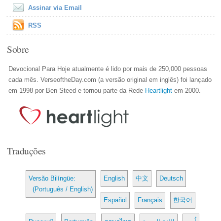
Assinar via Email
RSS
Sobre
Devocional Para Hoje atualmente é lido por mais de 250,000 pessoas
cada mês. VerseoftheDay.com (a versão original em inglês) foi lançado
em 1998 por Ben Steed e tornou parte da Rede
Heartlight
em 2000.
Traduções
Versão Bilíngüe:
English
中文
Deutsch
(Português / English)
Español
Français
한국어