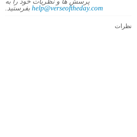
پرسش ها و نظریات خود را به
help@verseoftheday.com
بفرستید.
نظرات