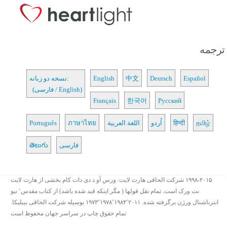
ترجمه
Español
Deutsch
中文
English
نسخه دو زبانه:
(فارسی / English)
Français
한국어
Русский
தமிழ்
हिन्दी
اُردو
اللغة العربية
ภาษาไทย
Português
فارسی
తెలుగు
۱۹۹۸-۲۰۱۵ شرکت الحاقی هارت لایت. ورس آو ذ دی دات کام بخشی از هارت لایت
نت ورک است. تمام نقل قولها ( مگر اینکه قید شده باشد) از کتاب مقدس٬ نیو
انترناشنال ورژن برگرفته شده. ۱۹۷۳٬۱۹۷۸٬۱۹۸۴٬۲۰۱۱ بوسیله شرکت الحاقی بیبلیکا.
تمام حقوق چاپ در سراسر جهان محفوظ است