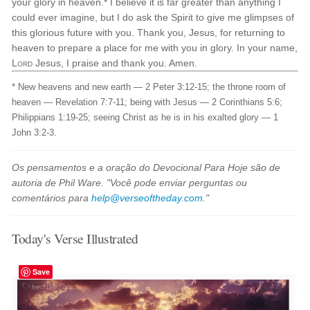
your glory in heaven.* I believe it is far greater than anything I
could ever imagine, but I do ask the Spirit to give me glimpses of
this glorious future with you. Thank you, Jesus, for returning to
heaven to prepare a place for me with you in glory. In your name,
Lord
Jesus, I praise and thank you. Amen.
* New heavens and new earth — 2 Peter 3:12-15; the throne room of
heaven — Revelation 7:7-11; being with Jesus — 2 Corinthians 5:6;
Philippians 1:19-25; seeing Christ as he is in his exalted glory — 1
John 3:2-3.
Os pensamentos e a oração do Devocional Para Hoje são de
autoria de Phil Ware. "Você pode enviar perguntas ou
comentários para
help@verseoftheday.com
."
Today's Verse Illustrated
Save