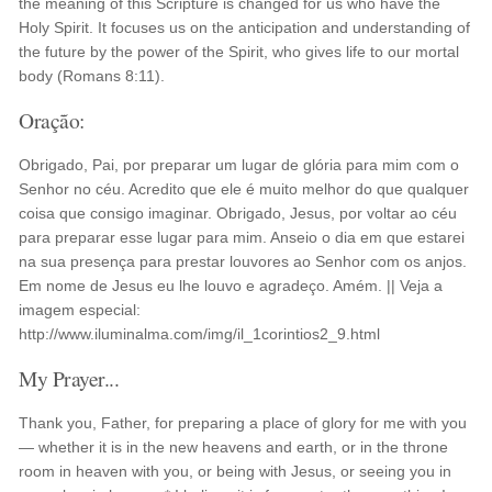
the meaning of this Scripture is changed for us who have the
Holy Spirit. It focuses us on the anticipation and understanding of
the future by the power of the Spirit, who gives life to our mortal
body (Romans 8:11).
Oração:
Obrigado, Pai, por preparar um lugar de glória para mim com o
Senhor no céu. Acredito que ele é muito melhor do que qualquer
coisa que consigo imaginar. Obrigado, Jesus, por voltar ao céu
para preparar esse lugar para mim. Anseio o dia em que estarei
na sua presença para prestar louvores ao Senhor com os anjos.
Em nome de Jesus eu lhe louvo e agradeço. Amém. || Veja a
imagem especial:
http://www.iluminalma.com/img/il_1corintios2_9.html
My Prayer...
Thank you, Father, for preparing a place of glory for me with you
— whether it is in the new heavens and earth, or in the throne
room in heaven with you, or being with Jesus, or seeing you in