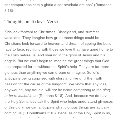
ser comparados com a glória a ser revelada em nós” (Romanos
8:18).
Thoughts on Today's Verse...
Kids look forward to Christmas, Disneyland, and summer
vacations. They imagine how great those things could be.
Christians look forward to heaven and dream of seeing the
Lord
face to face, reuniting with those we love that have gone home to
the
Lord
before us, and sharing in the glory of Jesus and his
angels. But we can't begin to imagine the great things that God
has prepared for us without the Spirit's help. They are far more
glorious than anything we can dream or imagine. So let's
anticipate being surprised with glory and live until then with
passion for the cause of the Kingdom. We know that any loss,
any wound, any trouble, will
not be worth comparing to the glory
to be revealed in us
(Romans 8:18). And, because we do have
the Holy Spirit, let's ask the Spirit who helps understand glimpses
of this glory, we can anticipate what glorious things are actually
coming us (1 Corinthians 2:10). Because of the Holy Spirit in us,