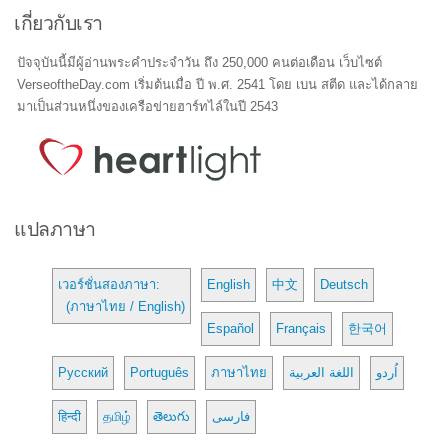
เกี่ยวกับเรา
ปัจจุบันนี้มีผู้อ่านพระคำประจำวัน ถึง 250,000 คนต่อเดือน เว็บไซต์
VerseoftheDay.com เริ่มต้นเมื่อ ปี พ.ศ. 2541 โดย เบน สตีด และได้กลาย
มาเป็นส่วนหนึ่งของเครือข่ายฮาร์ทไล์ในปี 2543
แปลภาษา
เวอร์ชั่นสองภาษา:
English
中文
Deutsch
(ภาษาไทย / English)
Español
Français
한국어
Русский
Português
ภาษาไทย
اللغة العربية
اُردو
हिन्दी
தமிழ்
తెలుగు
فارسی