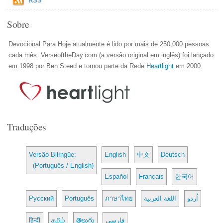
RSS
Sobre
Devocional Para Hoje atualmente é lido por mais de 250,000 pessoas
cada mês. VerseoftheDay.com (a versão original em inglês) foi lançado
em 1998 por Ben Steed e tornou parte da Rede
Heartlight
em 2000.
Traduções
Versão Bilíngüe:
English
中文
Deutsch
(Português / English)
Español
Français
한국어
Русский
Português
ภาษาไทย
اللغة العربية
اُردو
हिन्दी
தமிழ்
తెలుగు
فارسی