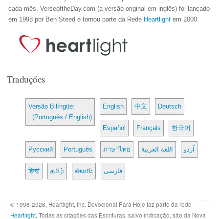
cada mês. VerseoftheDay.com (a versão original em inglês) foi lançado
em 1998 por Ben Steed e tornou parte da Rede
Heartlight
em 2000.
Traduções
Versão Bilíngüe:
English
中文
Deutsch
(Português / English)
Español
Français
한국어
Русский
Português
ภาษาไทย
اللغة العربية
اُردو
हिन्दी
தமிழ்
తెలుగు
فارسی
© 1998-2026, Heartlight, Inc. Devocional Para Hoje faz parte da rede
Heartlight
. Todas as citações das Escrituras, salvo indicação, são da Nova