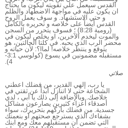
القدس سيعمل علي تقويته ليكون ما يحتاج
ان يكون عليه في مواجهة الاضطهاد والظلم
و حتي الاستشهاد. و سوف يعمل الروح
القدس أيضاً على خلاصه و تحريره بالكامل
(رومية 8:28) ؛ فسوف يتحرر من السجن
والموت ليخدم الآخرين، او يخلص ليكون في
محضر الرب الذي يحبه. في كلتا الحالتين، هو
يتوقع و ينتظر خلاصه! لماا؟: لأن حياته و
مستقبله مضمونين في يسوع (كولوسي 3:1-
4).
صلاتي
يا رب، إلهي القدير، من فضلك اعطني
الشجاعة حتي لا اتنازل أبداً عن ثقتي في
خلاصك. وبالإضافة إلى ذلك يا أبي ، لدي
أصدقاء أعزاء كثيرين يصارعون مشاكل
جسدية. من فضلك باركهم بتحريرك، سواء
بشفاءك الذي يسترجع صحتهم او بنعمتك
التي تضمن ان مستقبلهم معك ومع ابنك