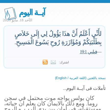
آيــة اليوم
الأحد 18. مايو 2025
لأَنِّي أَعْلَمُ أَنَّ هذَا يَؤُولُ لِي إِلَى خَلاَصٍ
بِطَلْبَتِكُمْ وَمُؤَازَرَةِ رُوحِ يَسُوعَ الْمَسِيحِ.
—
فيلبي 19:1
اشترك:
نسخة باللغتين (اللغة العربية / English)
تأملات فى آيــة اليوم...
كان بولس يواجه موت محتمل في سجن
روما. ومع ذلك بالايمان كان يعلم ان حياته،
ومستقبله، في أمان بين يدي الرب. و الروح