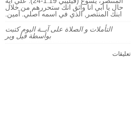
المنتصر، يسوع (فيليبي 1:19-24). علي اية
حال يا أبي انا واثق انك ستحررهم من خلال
ابنك المنتصر, الذي في اسمه اصلي. آمين.
التأملات و الصلاة على آيــة اليوم كتبت
بواسطة فيل وير
تعليقات