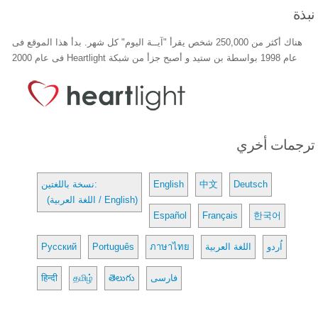
نبذة
هناك أكثر من 250,000 شخص يقرأ "آيــة اليوم" كل شهر. بدأ هذا الموقع فى
عام 1998 بواسطة بن ستيد و أصبح جزأ من شبكة Heartlight فى عام 2000
ترجمات أخري
Deutsch
中文
English
نسخة باللغتين:
(اللغة العربية / English)
Español
Français
한국어
اُردو
اللغة العربية
ภาษาไทย
Português
Русский
فارسی
తెలుగు
தமிழ்
हिन्दी