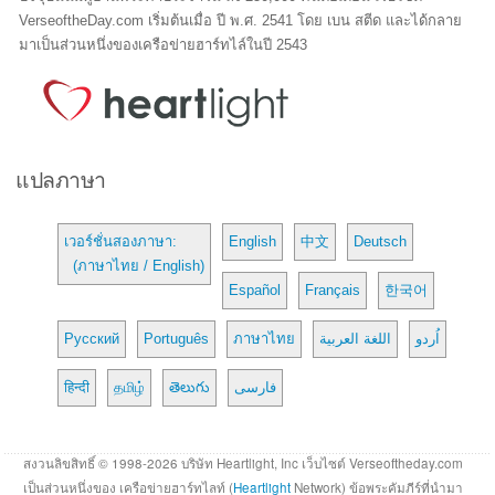
VerseoftheDay.com เริ่มต้นเมื่อ ปี พ.ศ. 2541 โดย เบน สตีด และได้กลาย
มาเป็นส่วนหนึ่งของเครือข่ายฮาร์ทไล์ในปี 2543
แปลภาษา
เวอร์ชั่นสองภาษา:
English
中文
Deutsch
(ภาษาไทย / English)
Español
Français
한국어
Русский
Português
ภาษาไทย
اللغة العربية
اُردو
हिन्दी
தமிழ்
తెలుగు
فارسی
สงวนลิขสิทธิ์ © 1998-2026 บริษัท Heartlight, Inc เว็บไซต์ Verseoftheday.com
เป็นส่วนหนึ่งของ เครือข่ายฮาร์ทไลท์ (
Heartlight
Network) ข้อพระคัมภีร์ที่นำมา