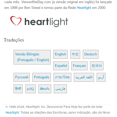
cada mês. VerseoftheDay.com (a versão original em inglês) foi lançado
em 1998 por Ben Steed e tornou parte da Rede
Heartlight
em 2000.
Traduções
Versão Bilíngüe:
English
中文
Deutsch
(Português / English)
Español
Français
한국어
Русский
Português
ภาษาไทย
اللغة العربية
اُردو
हिन्दी
தமிழ்
తెలుగు
فارسی
© 1998-2026, Heartlight, Inc. Devocional Para Hoje faz parte da rede
Heartlight
. Todas as citações das Escrituras, salvo indicação, são da Nova