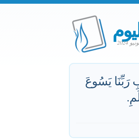
ليوم
 رَبِّنَا يَسُوعَ
َمِ.