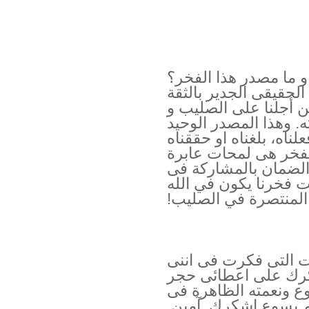
ما مصدر هذا الفخر؟
الحقيقى الجدير بالثقة
ن أجلنا على الصليب و
ه. وهذا المصدر الوحيد
ناه، بلغناه او حققناه
لفخر هى لمحات عابرة
الضمان بالمشاركة فى
يت فخرنا يكون في الله
المنتصرة في الصليب!
ات التى فكرت فى اننى
كرك على اعطائى حجر
ع ونعمته الظاهرة فى
 يسوع اشكرك. آمين.