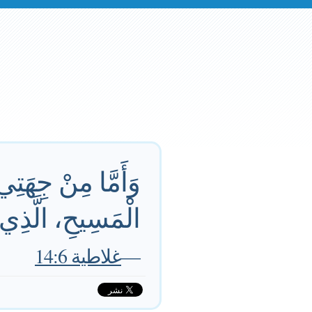
وَأَمَّا مِنْ جِهَتِي
الْمَسِيحِ، الَّذِي بِ
—
غلاطية 14:6