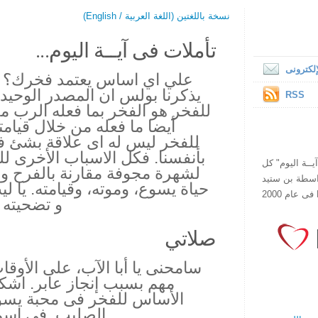
نسخة باللغتين (اللغة العربية / English)
تأملات فى آيــة اليوم...
لكترونى
علي اي اساس يعتمد فخرك؟ و 
يذكرنا بولس ان المصدر الوحيد 
RSS
للفخر هو الفخر بما فعله الرب م
أيضا ما فعله من خلال قيامت
للفخر ليس له اى علاقة بشئ فعل
بأنفسنا. فكل الاسباب الأخرى ل
ص يقرأ "آيــة اليوم" كل
لشهرة مجوفة مقارنة بالفرح و
هذا الموقع فى عام 1998 بواسطة بن ستيد
حياة يسوع، وموته، وقيامته. يا ل
و تضحيته 
صلاتي
سامحنى يا أبا الآب، على الأوق
مهم بسبب إنجاز عابر. اش
الأساس للفخر فى محبة يسو
الصليب. في اسم