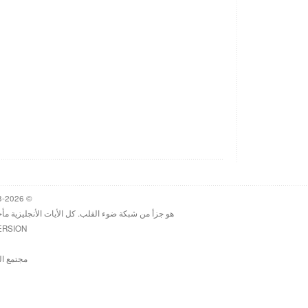
© 1998-2026 Heartlight, Inc. Verseoftheday.com
هو جزأ من شبكة ضوء القلب. كل الأيات الأنجليزية مأ
ERSION
مجتمع ال