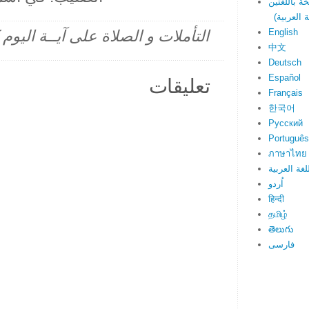
English
التأملات و الصلاة على آيــة اليو
中文
Deutsch
Español
تعليقات
Français
한국어
Русский
Português
ภาษาไทย
لغة العربية
اُردو
हिन्दी
தமிழ்
తెలుగు
فارسی