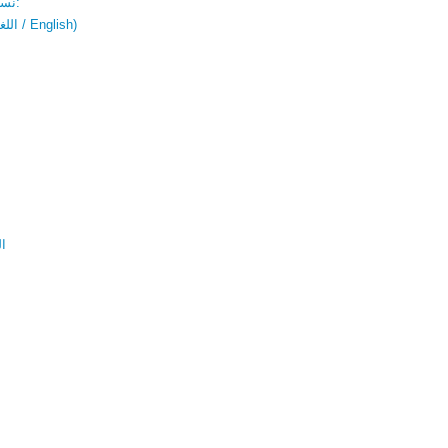
نسخة باللغتين:
(اللغة العربية / English)
ال