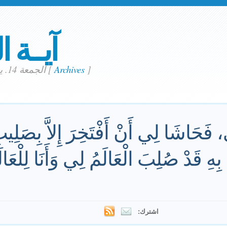
آيــة ا
]
Archives
[
الجمعة 14. يونيو 2024
، فَحَاشَا لِي أَنْ أَفْتَخِرَ إِلاَّ بِصَلِيبِ
هِ قَدْ صُلِبَ الْعَالَمُ لِي وَأَنَا لِلْعَال
اشترك: