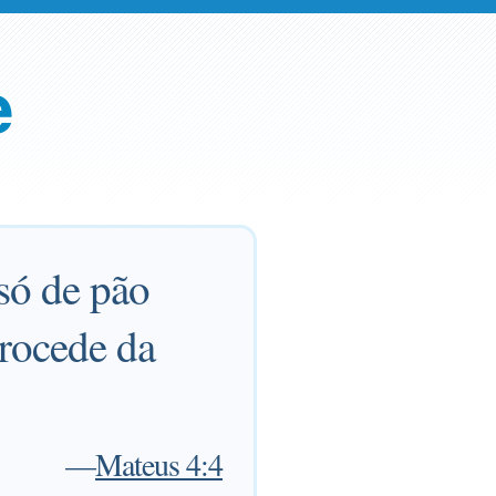
e
 só de pão
rocede da
—
Mateus 4:4