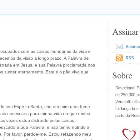
Assinar
Assinar
eocupados com as coisas mundanas da vida e
cemos da visão a longo prazo. A Palavra de
RSS
nstrada em Jesus, e sua Palavra proclamada nos
Sobre
 suster eternamente. Este é o pão vivo que
Devocional Pa
de 250,000 p
VerseoftheDay
 do seu Espírito Santo, crie em mim uma fome
foi lançado e
mais necessária para minha vida do que minha
parte da Red
s vezes estou distraído pelas coisas
uscado a Sua Palavra, e não tenho nutrido a
a. Por favor, perdoe-me. Estou refazendo meu