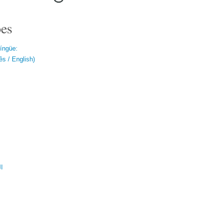
es
língüe:
s / English)
ال