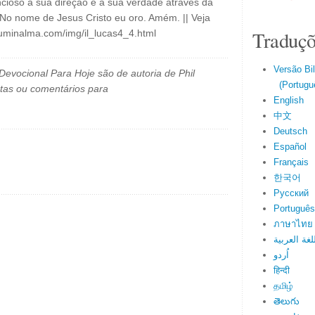
cioso à sua direção e à sua verdade através da
. No nome de Jesus Cristo eu oro. Amém. || Veja
Traduçõ
luminalma.com/img/il_lucas4_4.html
Versão Bi
evocional Para Hoje são de autoria de Phil
(Portuguê
tas ou comentários para
English
中文
Deutsch
Español
Français
한국어
Русский
Português
ภาษาไทย
لغة العربية
اُردو
हिन्दी
தமிழ்
తెలుగు