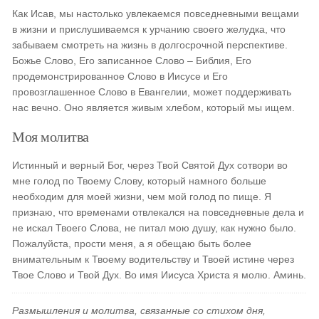
Как Исав, мы настолько увлекаемся повседневными вещами
в жизни и прислушиваемся к урчанию своего желудка, что
забываем смотреть на жизнь в долгосрочной перспективе.
Божье Слово, Его записанное Слово – Библия, Его
продемонстрированное Слово в Иисусе и Его
провозглашенное Слово в Евангелии, может поддерживать
нас вечно. Оно является живым хлебом, который мы ищем.
Моя молитва
Истинный и верный Бог, через Твой Святой Дух сотвори во
мне голод по Твоему Слову, который намного больше
необходим для моей жизни, чем мой голод по пище. Я
признаю, что временами отвлекался на повседневные дела и
не искал Твоего Слова, не питал мою душу, как нужно было.
Пожалуйста, прости меня, а я обещаю быть более
внимательным к Твоему водительству и Твоей истине через
Твое Слово и Твой Дух. Во имя Иисуса Христа я молю. Аминь.
Размышления и молитва, связанные со стихом дня,