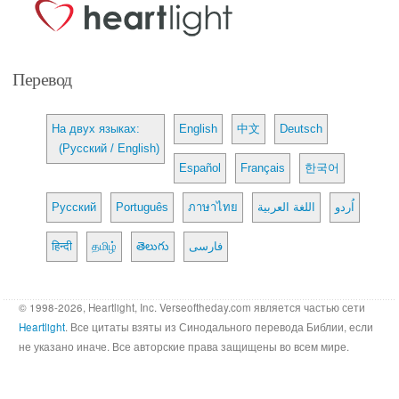
Перевод
На двух языках:
English
中文
Deutsch
(Русский / English)
Español
Français
한국어
Русский
Português
ภาษาไทย
اللغة العربية
اُردو
हिन्दी
தமிழ்
తెలుగు
فارسی
© 1998-2026, Heartlight, Inc. Verseoftheday.com является частью сети
Heartlight
. Все цитаты взяты из Синодального перевода Библии, если
не указано иначе. Все авторские права защищены во всем мире.