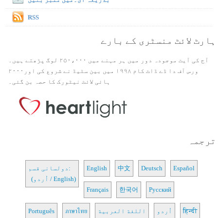
RSS
ہارٹ لائٹ منسٹری کے بارے
آج کی آیت موجودہ دور میں ہر مہنے میں ۲۵۰،۰۰۰ لوگ پڑھتے ہیں۔
ورس آف دا ڈے ڈاٹ کام ۱۹۹۸ میں بین سٹیڈ نے شروع کی اور۲۰۰۰
ہائی لائٹ نیٹورک کا حصہ بن گئی۔
ترجمہ
Español
Deutsch
中文
English
دولسانی قسم:
(اُردو / English)
Français
한국어
Русский
हिन्दी
اُردو
اللغة العربية
ภาษาไทย
Português