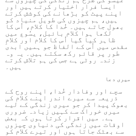
ایسا فرار اختیار کرتے ہیں اور
اپنے پیٹ کو بڑھانے کی کوشش کرتے
ہیں، ہم چیزوں کی طویل منیاد کو
بھول جاتے ہیں۔ خُدا کا کلام، اُس کا
لکھا ہوا کلام بائبل، یسُوع میں
ظاہر کیا گیا اُس کا کلام اور کلامِ
مقدس میں اُس کے الفاظ جو ہمیں ابدی
طور پر قائم رکھ سکتے ہیں۔ یہ وہ
زندہ روٹی ہے جس کی ہم تلاش کرتے
ہیں۔
میری دعا
سچے اور وفادار خُدا، اپنے روح کے
ذریعہ سے میرے اندر اپنے کلام کی
بھوک پیدا کر جو میری زندگی کے لیے
میری خوراک سے کہیں زیادہ ضروری
ہے۔ میں اقرار کرتا ہوں کہ بعض
اوقات میں زندگی کی دنیاوی چیزوں
سے بھٹک جاتا ہوں اور تیرے کلام کو