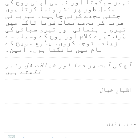
نہیں سیکھتا اور نہ ہی اپنی روح کی
مکمل طور پر نشو ونما کرتا ہوں
جتنی مجھے کرنی چاہیے۔ مہربانی
فرما کر مجھے معاف فرما تاکہ میں
تیری راہنمائی اور تیری سچائی کی
طرف تیرے کلام اور روح کے وسیلہ سے
زیادہ توجہ کروں۔ یسُوع مسِیح کے
نام میں مانگتا ہوں۔ آمین۔
آج کی آیت پر دعا اور خیالات فل وئیر
لکھتے ہیں
اظہارِ خیال
ممبر بنیں
بذریعہ ای۔میل ممبر بنیں