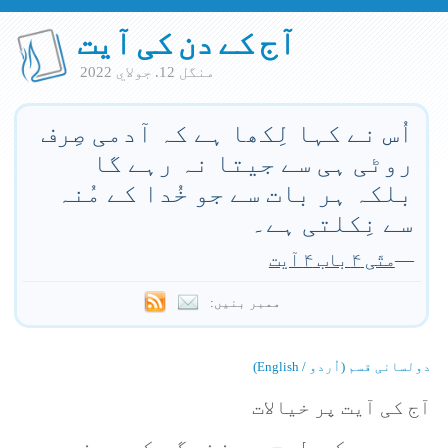
آج کے دن کی آیت
منگل 12. جولاي 2022
اُس نے کہا لِکھا ہے کہ آدمی صِرف
روٹی ہی سے جیتا نہ رہے گا
بلکہ ہر بات سے جو خُدا کے مُنہ
سے نِکلتی ہے۔
—
متّی ۴ باب ۴ آیت
ممبر بنیں:
دولسانی قسم (اُردو / English)
آج کی آیت پر خیالات
عیسو کی طرح ہم زندگی کی چیزوں سے