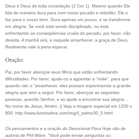
Deus é Deus de toda consolação (2 Cor 1). Mesmo quando Ele
lida de maneira dura para com nosso pecado e rebelião, Ele o
faz para o nosso bem. Dura apenas um pouco, e se transforma
em alegria. Se você está sendo disciplinado, ou está
enfrentando as conseqüências cruéis do pecado, por favor, não
desista. A manhã virá, e naquele amanhecer, a graça de Deus.
Realmente vale à pena esperar.
Oração:
Pai, por favor abençoe seus filhos que estão enfrentando
dificuldades. Por favor, ajude-os a agüentar a “noite”, para que
quando vier o “amanhecer, eles possam experimentar a grande
alegria que vem a seguir. Por favor, abençoe as seguintes
pessoas, querido Senhor, e as ajude a encontrar sua alegria…
No nome de Jesus. Amém. || Veja a imagem especial em 1200 x
800: http://www.iluminalma.com/img/il_salmo30_5.html
Os pensamentos e a oração do Devocional Para Hoje são de
autoria de Phil Ware. "Você pode enviar perguntas ou