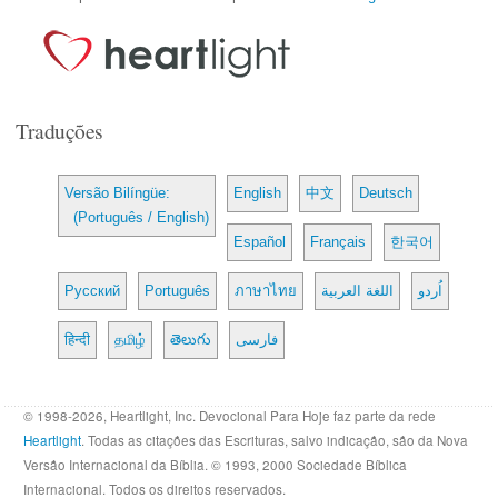
Traduções
Versão Bilíngüe:
English
中文
Deutsch
(Português / English)
Español
Français
한국어
Русский
Português
ภาษาไทย
اللغة العربية
اُردو
हिन्दी
தமிழ்
తెలుగు
فارسی
© 1998-2026, Heartlight, Inc. Devocional Para Hoje faz parte da rede
Heartlight
. Todas as citações das Escrituras, salvo indicação, são da Nova
Versão Internacional da Bíblia. © 1993, 2000 Sociedade Bíblica
Internacional. Todos os direitos reservados.