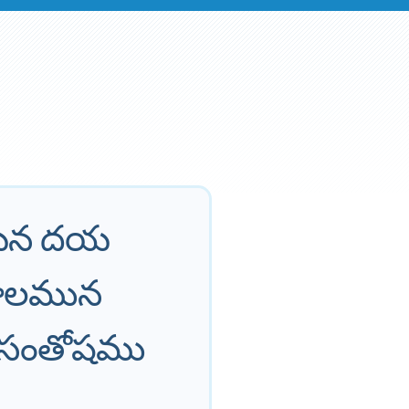
ఆయన దయ
కాలమున
న సంతోషము