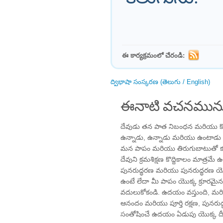
ఈ కార్యక్రమంలో చేరండి:
ద్విభాషా సంస్కరణ (తెలుగు / English)
ఈనాటి వచనమును
దేవుడు తన పాత నిబంధన మరియు కొత్త
ఉన్నాడు, ఉన్నాడు మరియు ఉంటాడు
మన పాపం మరియు తిరుగుబాటుతో కఠి
దేవుని క్రమశిక్షణ కొద్దికాలం మాత్
పునరుద్ధరణ మరియు పునరుద్ధరణ యొక్క
ఉంటే లేదా మీ పాపం యొక్క క్రూరమై
వదులుకోకండి. ఉదయం వస్తుంది, మర
ఆనందం మరియు పూర్తి రక్షణ, పునరు
సంతోషించే ఉదయం ఏడుపు యొక్క దీర్ఘ,