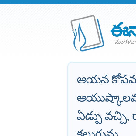
ఈన
మంగళవార
ఆయన కోపమ
ఆయుష్కాల
ఏడ్పు వచ్చ
కలుగును.