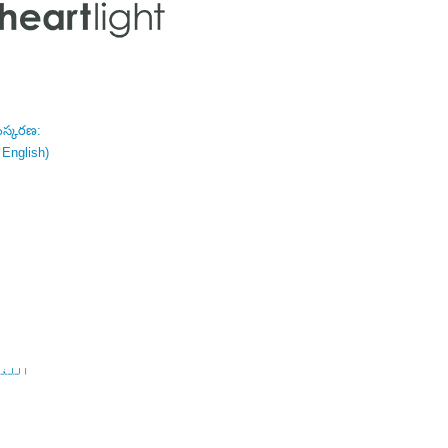
ంస్కరణ:
 English)
اللغة