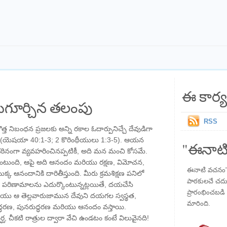
ఈ కార్య
గూర్చిన తలంపు
RSS
 నిబంధన ప్రజలకు అన్ని రకాల ఓదార్పునిచ్చే దేవుడిగా
 (యెషయా 40:1-3; 2 కొరింథీయులు 1:3-5). ఆయన
"ఈనాటి
నంగా వ్యవహరించినప్పటికీ, అది మన మంచి కోసమే.
రమే ఉంటుంది, ఆపై అది ఆనందం మరియు రక్షణ, విమోచన,
ఈనాటి వచనం" ప
 ఆనందానికి దారితీస్తుంది. మీరు క్రమశిక్షణ పనిలో
పాఠకులచే చదువు
న పరిణామాలను ఎదుర్కొంటున్నట్లయితే, దయచేసి
ప్రారంభించబడి ,
ియు ఆ తెల్లవారుజామున దేవుని దయగల స్వస్థత,
మారింది.
ద్ధరణ, పునరుద్ధరణ మరియు ఆనందం వస్తాయి.
 చీకటి రాత్రుల ద్వారా వేచి ఉండటం కంటే విలువైనది!