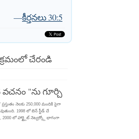
—
కీర్తనలు 30:5
క్రమంలో చేరండి
 వచనం "ను గూర్చి
్రస్తుతం నెలకు 250,000 మందికి పైగా
తుంది. 1998 లో బెన్ స్టీడ్ చే
 2000 లో హార్ట్లైట్ నెట్వర్క్లో భాగంగా