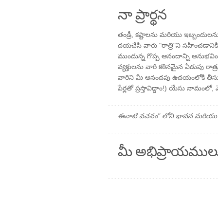
నా ప్రార్థన
తండ్రీ, కష్టాలను మరియు ఇబ్బందులను
దయచేసి వారు "రాత్రి"ని సహించడాన
ముందున్న గొప్ప ఆనందాన్ని అనుభవిం
వ్యక్తులను వారి కఠినమైన ఏడుపు రాత్ర
వారిని మీ ఆనందపు ఉదయంలోకి తీసు
పేర్లతో ప్రస్తావిద్దాం!) యేసు నామంలో, 
ఈనాటి వచనం" లోని భావన మరియు ప్రార
మీ అభిప్రాయముల