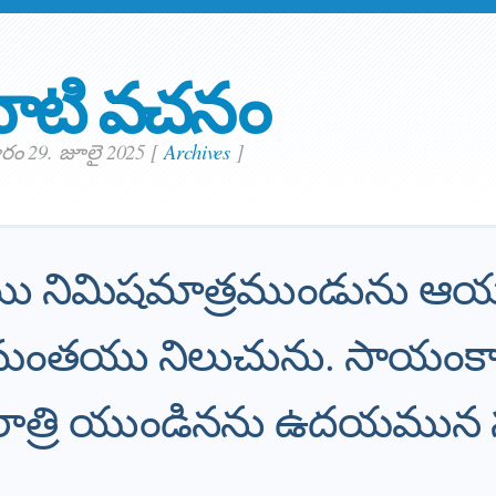
ాటి వచనం
ం 29. జూలై 2025
[
Archives
]
ు నిమిషమాత్రముండును 
మంతయు నిలుచును. సాయం
ి, రాత్రి యుండినను ఉదయము