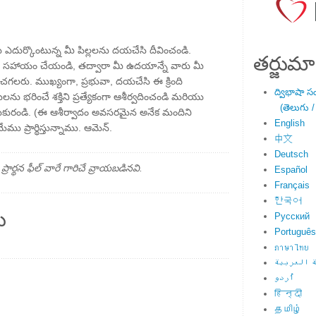
 ఎదుర్కొంటున్న మీ పిల్లలను దయచేసి దీవించండి.
తర్జుమా
ికి సహాయం చేయండి, తద్వారా మీ ఉదయాన్నే వారు మీ
చగలరు. ముఖ్యంగా, ప్రభువా, దయచేసి ఈ క్రింది
ద్విభాషా స
ులను భరించే శక్తిని ప్రత్యేకంగా ఆశీర్వదించండి మరియు
(తెలుగు /
కురండి. (ఈ ఆశీర్వాదం అవసరమైన అనేక మందిని
English
మేము ప్రార్థిస్తున్నాము. ఆమెన్.
中文
Deutsch
్థన ఫీల్ వారే గారిచే వ్రాయబడినవి.
Español
Français
한국어
ు
Русский
Português
ภาษาไทย
 العربية
اُردو
हिन्दी
தமிழ்